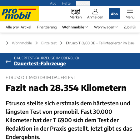
Abo
Hefte
Produkte
Abo
Marken
Anmelden
Menü
Alle pro+ Artikel
Finanzierung
Wohnmobile
Wohnwagen
Zubehör
Wohnmobile
Einzeltest
Etrusco T 6900 DB - Teilintegrierter im Dauerte
DAUERTEST-FAHRZEUGE IM ÜBERBLICK
Dauertest-Fahrzeuge
ETRUSCO T 6900 DB IM DAUERTEST
Fazit nach 28.354 Kilometern
Etrusco stellte sich erstmals dem härtesten und
längsten Test von promobil. Fast 30.000
Kilometer hat der T 6900 sich dem Test der
Redaktion in der Praxis gestellt. Jetzt gibt es das
Endergebnis.