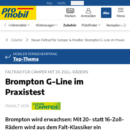
Abo
Hefte
Produkte
Abo
Marken
Anmelden
Menü
ng
Wohnmobile
Wohnwagen
Zubehör
Platzfinder
Reiseplanung
Zubehör
Neues Faltrad für Camper & Pendler: Brompton G-Line im Praxistest
MOBILER FERNSEHEMPFANG
Top-Thema
FALTRAD FÜR CAMPER MIT 20-ZOLL-RÄDERN
Brompton G-Line im
Praxistest
INHALT VON
Brompton wird erwachsen: Mit 20- statt 16-Zoll-
Rädern wird aus dem Falt-Klassiker ein