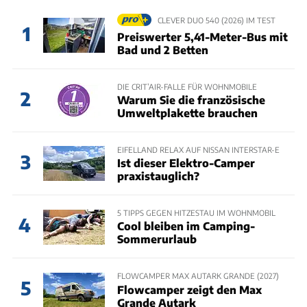
CLEVER DUO 540 (2026) IM TEST
1
Preiswerter 5,41-Meter-Bus mit
Bad und 2 Betten
DIE CRIT’AIR-FALLE FÜR WOHNMOBILE
2
Warum Sie die französische
Umweltplakette brauchen
EIFELLAND RELAX AUF NISSAN INTERSTAR-E
3
Ist dieser Elektro-Camper
praxistauglich?
5 TIPPS GEGEN HITZESTAU IM WOHNMOBIL
4
Cool bleiben im Camping-
Sommerurlaub
FLOWCAMPER MAX AUTARK GRANDE (2027)
5
Flowcamper zeigt den Max
Grande Autark