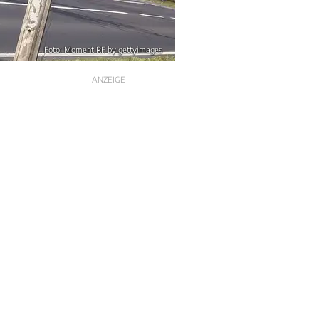
Foto: Moment RF by gettyimages
ANZEIGE