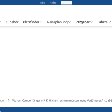
Abo
Hefte
Produkte
Zubehör
Platzfinder
Reiseplanung
Ratgeber
Fahrzeug
eber
Warum Camper länger mit Knöllchen rechnen müssen: neue Verjährungsfrist ab J
G