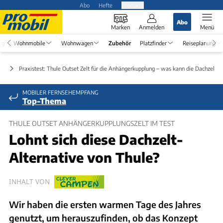
Abo
Hefte
Produkte
Abo
Marken
Anmelden
Menü
ng
Wohnmobile
Wohnwagen
Zubehör
Platzfinder
Reiseplanung
ör
Praxistest: Thule Outset Zelt für die Anhängerkupplung ‒ was kann die Dachzelt-A
MOBILER FERNSEHEMPFANG
Top-Thema
THULE OUTSET ANHÄNGERKUPPLUNGSZELT IM TEST
Lohnt sich diese Dachzelt-
Alternative von Thule?
INHALT VON
Wir haben die ersten warmen Tage des Jahres
genutzt, um herauszufinden, ob das Konzept