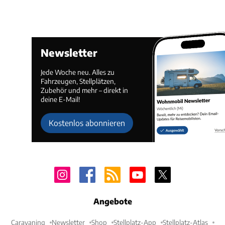
Newsletter
Jede Woche neu. Alles zu
Fahrzeugen, Stellplätzen,
Zubehör und mehr – direkt in
deine E-Mail!
Kostenlos abonnieren
Angebote
Caravaning
Newsletter
Shop
Stellplatz-App
Stellplatz-Atlas