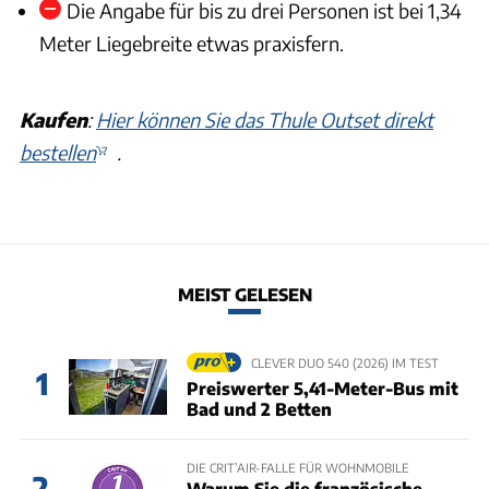
Die Angabe für bis zu drei Personen ist bei 1,34
Meter Liegebreite etwas praxisfern.
Kaufen
:
Hier können Sie das Thule Outset direkt
bestellen
.
MEIST GELESEN
CLEVER DUO 540 (2026) IM TEST
1
Preiswerter 5,41-Meter-Bus mit
Bad und 2 Betten
DIE CRIT’AIR-FALLE FÜR WOHNMOBILE
2
Warum Sie die französische