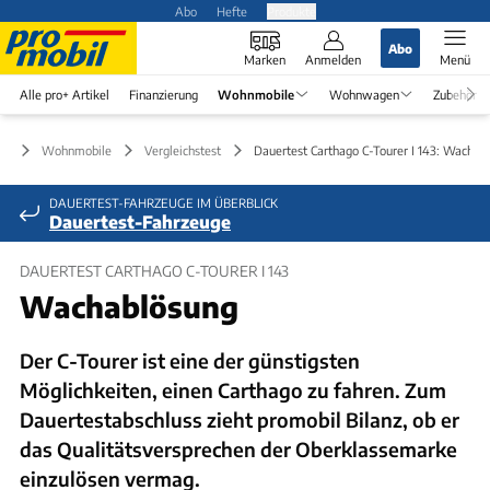
Abo
Hefte
Produkte
Abo
Marken
Anmelden
Menü
Alle pro+ Artikel
Finanzierung
Wohnmobile
Wohnwagen
Zubehör
Wohnmobile
Vergleichstest
Dauertest Carthago C-Tourer I 143: Wachab
DAUERTEST-FAHRZEUGE IM ÜBERBLICK
Dauertest-Fahrzeuge
DAUERTEST CARTHAGO C-TOURER I 143
Wachablösung
Der C-Tourer ist eine der günstigsten
Möglichkeiten, einen Carthago zu fahren. Zum
Dauertestabschluss zieht promobil Bilanz, ob er
das Qualitätsversprechen der Oberklassemarke
einzulösen vermag.