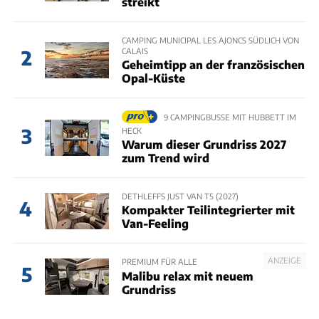
streikt
CAMPING MUNICIPAL LES AJONCS SÜDLICH VON
CALAIS
2
Geheimtipp an der französischen
Opal-Küste
9 CAMPINGBUSSE MIT HUBBETT IM
3
HECK
Warum dieser Grundriss 2027
zum Trend wird
DETHLEFFS JUST VAN T5 (2027)
4
Kompakter Teilintegrierter mit
Van-Feeling
ANZEIGE
PREMIUM FÜR ALLE
5
Malibu relax mit neuem
Grundriss