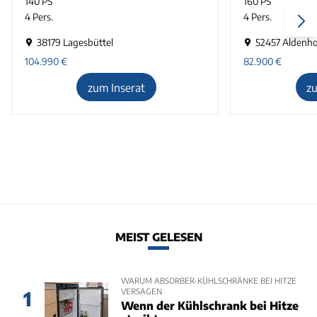
140 PS
160 PS
4 Pers.
4 Pers.
38179 Lagesbüttel
52457 Aldenh
104.990
€
82.900
€
zum Inserat
z
MEIST GELESEN
WARUM ABSORBER-KÜHLSCHRÄNKE BEI HITZE
VERSAGEN
1
Wenn der Kühlschrank bei Hitze