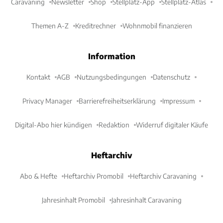
Caravaning
Newsletter
Shop
Stellplatz-App
Stellplatz-Atlas
Themen A-Z
Kreditrechner
Wohnmobil finanzieren
Information
Kontakt
AGB
Nutzungsbedingungen
Datenschutz
Privacy Manager
Barrierefreiheitserklärung
Impressum
Digital-Abo hier kündigen
Redaktion
Widerruf digitaler Käufe
Heftarchiv
Abo & Hefte
Heftarchiv Promobil
Heftarchiv Caravaning
Jahresinhalt Promobil
Jahresinhalt Caravaning