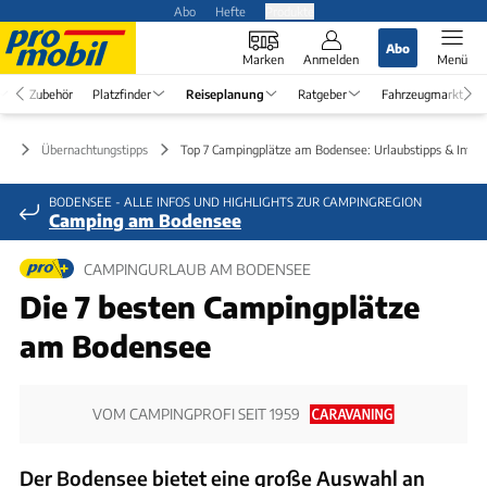
Abo
Hefte
Produkte
Abo
Marken
Anmelden
Menü
Zubehör
Platzfinder
Reiseplanung
Ratgeber
Fahrzeugmarkt
ng
Übernachtungstipps
Top 7 Campingplätze am Bodensee: Urlaubstipps & Infos
BODENSEE - ALLE INFOS UND HIGHLIGHTS ZUR CAMPINGREGION
Camping am Bodensee
CAMPINGURLAUB AM BODENSEE
Die 7 besten Campingplätze
am Bodensee
VOM CAMPINGPROFI SEIT 1959
Der Bodensee bietet eine große Auswahl an