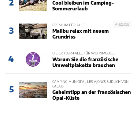
2
Cool bleiben im Camping-
Sommerurlaub
ANZEIGE
PREMIUM FÜR ALLE
3
Malibu relax mit neuem
Grundriss
DIE CRIT’AIR-FALLE FÜR WOHNMOBILE
4
Warum Sie die französische
Umweltplakette brauchen
CAMPING MUNICIPAL LES AJONCS SÜDLICH VON
CALAIS
5
Geheimtipp an der französischen
Opal-Küste