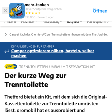
Abo
Hefte
Produkte
mehr-tanken
Clever Spritpreise vergleichen
Öffnen
Abo
★
★
★
★
★
★
Marken
Anmelden
Menü
335.000+
Bewertungen
Zubehör
Platzfinder
Reiseplanung
Ratgeber
Fahrzeugmarkt
tt
Ganz einfach das Chemie-WC zur Trenntoilette umbauen mit dem Thetford-Separa
DIY-ANLEITUNGEN FÜR CAMPER
Camper optimieren: nähen, basteln, selber
machen
TRENNTOILETTEN-UMBAU MIT SEPARATION-KIT
Der kurze Weg zur
Trenntoilette
Thetford bietet ein Kit, mit dem sich die Original-
Kassettentoilette zur Trenntoilette umrüsten
lässt. promobil hat es ausprobiert und