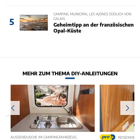
CAMPING MUNICIPAL LES AJONCS SÜDLICH VON
CALAIS
5
Geheimtipp an der französischen
Opal-Küste
MEHR ZUM THEMA DIY-ANLEITUNGEN
AUSSENDUSCHE IM CAMPINGFAHRZEUG N
REISEMOBIL 