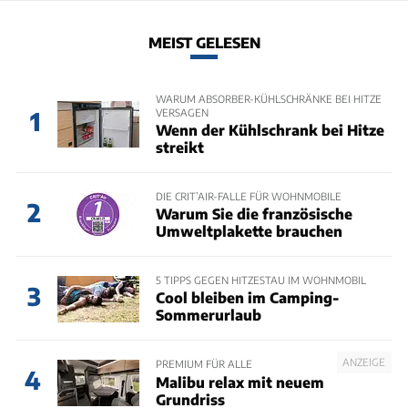
MEIST GELESEN
WARUM ABSORBER-KÜHLSCHRÄNKE BEI HITZE
VERSAGEN
1
Wenn der Kühlschrank bei Hitze
streikt
DIE CRIT’AIR-FALLE FÜR WOHNMOBILE
2
Warum Sie die französische
Umweltplakette brauchen
5 TIPPS GEGEN HITZESTAU IM WOHNMOBIL
3
Cool bleiben im Camping-
Sommerurlaub
ANZEIGE
PREMIUM FÜR ALLE
4
Malibu relax mit neuem
Grundriss