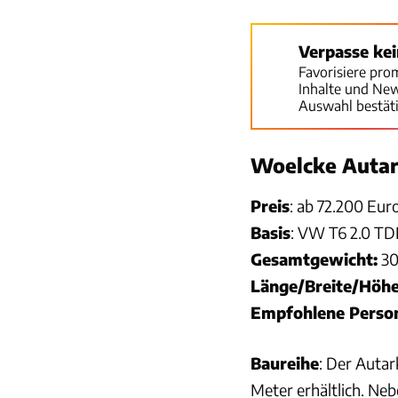
Verpasse ke
Favorisiere pro
Inhalte und Ne
Auswahl bestät
Woelcke Autar
Preis
: ab 72.200 Eur
Basis
: VW T6 2.0 TDI
Gesamtgewicht:
30
Länge/Breite/Höhe
Empfohlene Perso
Baureihe
: Der Autar
Meter erhältlich. Ne