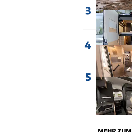
3
4
5
MEHR ZUM