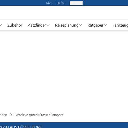
Abo
Hefte
Produkte
Zubehör
Platzfinder
Reiseplanung
Ratgeber
Fahrzeu
eiten
Woelcke Autark Crosser Compact
ISCH AUS DÜSSELDORF