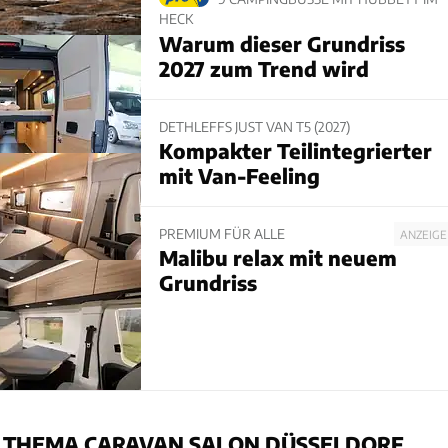
HECK
Warum dieser Grundriss
2027 zum Trend wird
DETHLEFFS JUST VAN T5 (2027)
Kompakter Teilintegrierter
mit Van-Feeling
PREMIUM FÜR ALLE
ANZEIGE
Malibu relax mit neuem
Grundriss
 THEMA CARAVAN SALON DÜSSELDORF