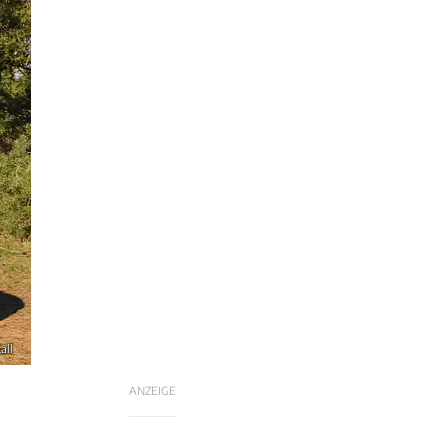
all
ANZEIGE