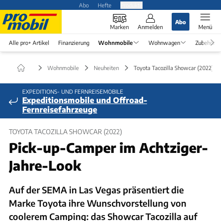
Abo
Hefte
Produkte
Abo
Marken
Anmelden
Menü
Alle pro+ Artikel
Finanzierung
Wohnmobile
Wohnwagen
Zubehör
Wohnmobile
Neuheiten
Toyota Tacozilla Showcar (2022)
EXPEDITIONS- UND FERNREISEMOBILE
Expeditionsmobile und Offroad-
Fernreisefahrzeuge
TOYOTA TACOZILLA SHOWCAR (2022)
Pick-up-Camper im Achtziger-
Jahre-Look
Auf der SEMA in Las Vegas präsentiert die
Marke Toyota ihre Wunschvorstellung von
coolerem Camping: das Showcar Tacozilla auf