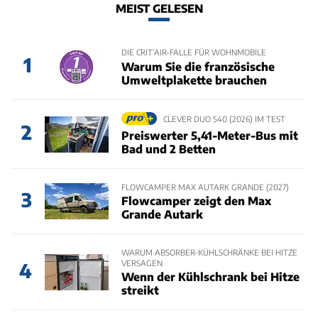
MEIST GELESEN
DIE CRIT’AIR-FALLE FÜR WOHNMOBILE
1
Warum Sie die französische
Umweltplakette brauchen
CLEVER DUO 540 (2026) IM TEST
2
Preiswerter 5,41-Meter-Bus mit
Bad und 2 Betten
FLOWCAMPER MAX AUTARK GRANDE (2027)
3
Flowcamper zeigt den Max
Grande Autark
WARUM ABSORBER-KÜHLSCHRÄNKE BEI HITZE
VERSAGEN
4
Wenn der Kühlschrank bei Hitze
streikt