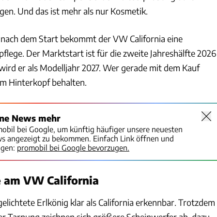
gen. Und das ist mehr als nur Kosmetik.
 nach dem Start bekommt der VW California eine
lege. Der Marktstart ist für die zweite Jahreshälfte 2026
 wird er als Modelljahr 2027. Wer gerade mit dem Kauf
 im Hinterkopf behalten.
ine News mehr
mobil bei Google, um künftig häufiger unsere neuesten
ws angezeigt zu bekommen. Einfach Link öffnen und
igen:
promobil bei Google bevorzugen.
 am VW California
gelichtete Erlkönig klar als California erkennbar. Trotzdem
der Tarnung zeichnen sich größere Scheinwerfer ab, dazu