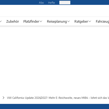
Abo
Hefte
Produkte
Zubehör
Platzfinder
Reiseplanung
Ratgeber
Fahrzeu
VW California-Update 2026/2027: Mehr E-Reichweite, neues MIB4 – lohnt sich das 