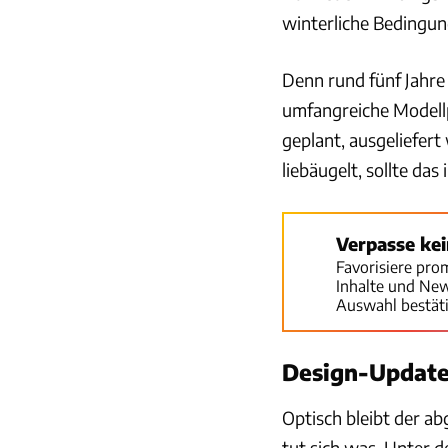
winterliche Bedingun
Denn rund fünf Jahre
umfangreiche Modellpf
geplant, ausgeliefert
liebäugelt, sollte das
Verpasse ke
Favorisiere pro
Inhalte und Ne
Auswahl bestät
Design-Update
Optisch bleibt der ab
tut sich was. Unter 