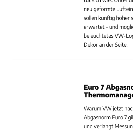
neu geformte Luftein
sollen künftig höher
erwartet – und mögli
beleuchtetes VW-Log
Dekor an der Seite.
Euro 7 Abgasn
Thermomanag
Warum VW jetzt nachl
Abgasnorm Euro 7 gi
und verlangt Messung