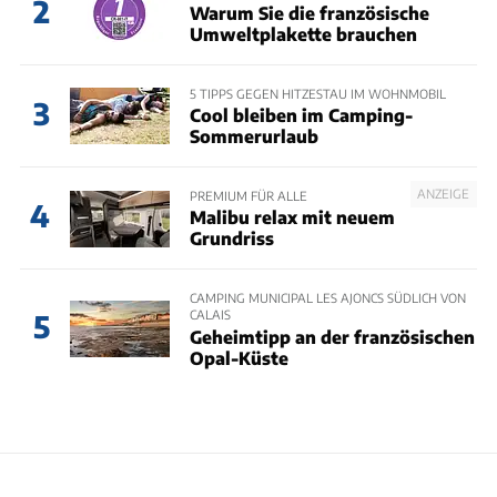
2
Warum Sie die französische
Umweltplakette brauchen
5 TIPPS GEGEN HITZESTAU IM WOHNMOBIL
3
Cool bleiben im Camping-
Sommerurlaub
ANZEIGE
PREMIUM FÜR ALLE
4
Malibu relax mit neuem
Grundriss
CAMPING MUNICIPAL LES AJONCS SÜDLICH VON
CALAIS
5
Geheimtipp an der französischen
Opal-Küste