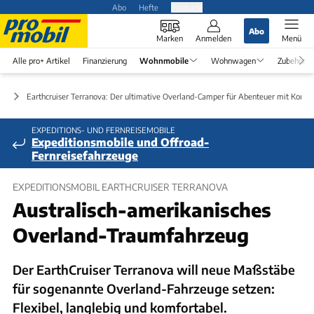
Abo
Hefte
Produkte
Abo
Marken
Anmelden
Menü
Alle pro+ Artikel
Finanzierung
Wohnmobile
Wohnwagen
Zubehör
en
Earthcruiser Terranova: Der ultimative Overland-Camper für Abenteuer mit Komfo
EXPEDITIONS- UND FERNREISEMOBILE
Expeditionsmobile und Offroad-
Fernreisefahrzeuge
EXPEDITIONSMOBIL EARTHCRUISER TERRANOVA
Australisch-amerikanisches
Overland-Traumfahrzeug
Der EarthCruiser Terranova will neue Maßstäbe
für sogenannte Overland-Fahrzeuge setzen:
Flexibel, langlebig und komfortabel.