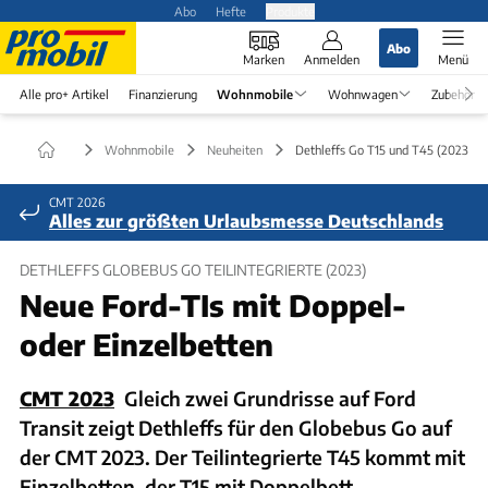
Abo
Hefte
Produkte
Abo
Marken
Anmelden
Menü
Alle pro+ Artikel
Finanzierung
Wohnmobile
Wohnwagen
Zubehör
Wohnmobile
Neuheiten
Dethleffs Go T15 und T45 (2023)
CMT 2026
Alles zur größten Urlaubsmesse Deutschlands
DETHLEFFS GLOBEBUS GO TEILINTEGRIERTE (2023)
Neue Ford-TIs mit Doppel-
oder Einzelbetten
CMT 2023
Gleich zwei Grundrisse auf Ford
Transit zeigt Dethleffs für den Globebus Go auf
der CMT 2023. Der Teilintegrierte T45 kommt mit
Einzelbetten, der T15 mit Doppelbett.