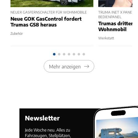
NEUER GASFERNSCHALTER FÜR WOHNMOBILE
TRUMA INET X PANEL 2
BEDIENPANEL
Neue GOK GasControl fordert
Trumas dritter 
Trumas GS8 heraus
Wohnmobil
Zubehör
Werkstatt
Mehr anzeigen
Newsletter
Jede Woche neu. Alles zu
Fahrzeugen, Stellplätzen,