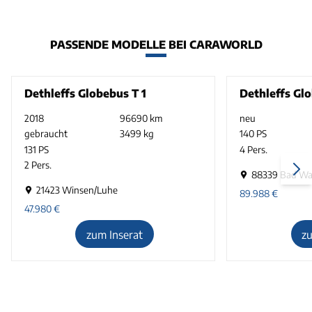
PASSENDE MODELLE BEI CARAWORLD
Dethleffs Globebus T 1
Dethleffs Glo
2018
96690 km
neu
gebraucht
3499 kg
140 PS
131 PS
4 Pers.
2 Pers.
88339 Bad Wa
21423 Winsen/Luhe
89.988
€
47.980
€
zum Inserat
z