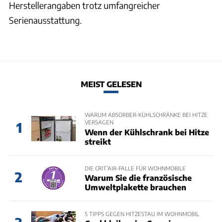
Herstellerangaben trotz umfangreicher
Serienausstattung.
MEIST GELESEN
WARUM ABSORBER-KÜHLSCHRÄNKE BEI HITZE
VERSAGEN
1
Wenn der Kühlschrank bei Hitze
streikt
DIE CRIT’AIR-FALLE FÜR WOHNMOBILE
2
Warum Sie die französische
Umweltplakette brauchen
5 TIPPS GEGEN HITZESTAU IM WOHNMOBIL