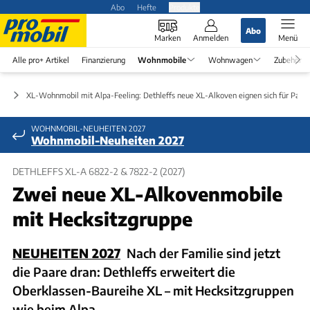
Abo
Hefte
Produkte
Abo
Marken
Anmelden
Menü
Alle pro+ Artikel
Finanzierung
Wohnmobile
Wohnwagen
Zubehör
en
XL-Wohnmobil mit Alpa-Feeling: Dethleffs neue XL-Alkoven eignen sich für Paar
WOHNMOBIL-NEUHEITEN 2027
Wohnmobil-Neuheiten 2027
DETHLEFFS XL-A 6822-2 & 7822-2 (2027)
Zwei neue XL-Alkovenmobile
mit Hecksitzgruppe
NEUHEITEN 2027
Nach der Familie sind jetzt
die Paare dran: Dethleffs erweitert die
Oberklassen-Baureihe XL – mit Hecksitzgruppen
wie beim Alpa.