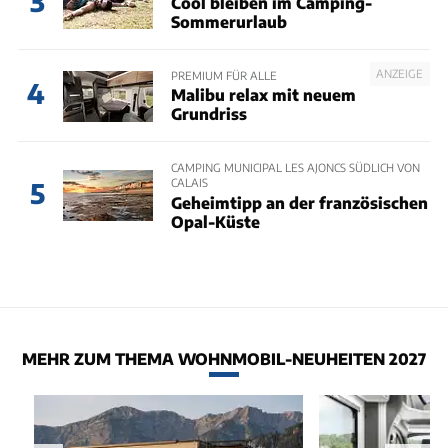
3
Cool bleiben im Camping-
Sommerurlaub
ANZEIGE
PREMIUM FÜR ALLE
4
Malibu relax mit neuem
Grundriss
CAMPING MUNICIPAL LES AJONCS SÜDLICH VON
CALAIS
5
Geheimtipp an der französischen
Opal-Küste
MEHR ZUM THEMA WOHNMOBIL-NEUHEITEN 2027