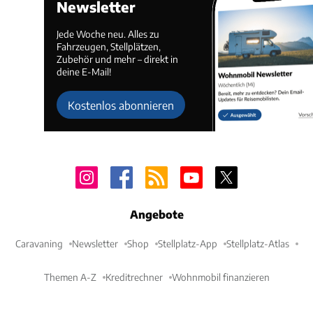
Newsletter
Jede Woche neu. Alles zu
Fahrzeugen, Stellplätzen,
Zubehör und mehr – direkt in
deine E-Mail!
Kostenlos abonnieren
Angebote
Caravaning
Newsletter
Shop
Stellplatz-App
Stellplatz-Atlas
Themen A-Z
Kreditrechner
Wohnmobil finanzieren