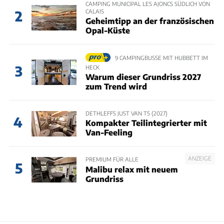
CAMPING MUNICIPAL LES AJONCS SÜDLICH VON
CALAIS
2
Geheimtipp an der französischen
Opal-Küste
9 CAMPINGBUSSE MIT HUBBETT IM
3
HECK
Warum dieser Grundriss 2027
zum Trend wird
DETHLEFFS JUST VAN T5 (2027)
4
Kompakter Teilintegrierter mit
Van-Feeling
ANZEIGE
PREMIUM FÜR ALLE
5
Malibu relax mit neuem
Grundriss