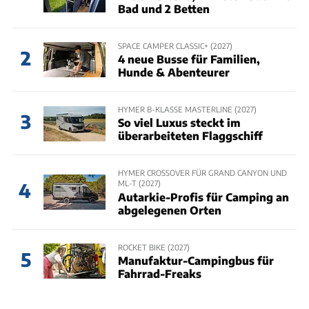
Bad und 2 Betten
SPACE CAMPER CLASSIC+ (2027)
2
4 neue Busse für Familien,
Hunde & Abenteurer
HYMER B-KLASSE MASTERLINE (2027)
3
So viel Luxus steckt im
überarbeiteten Flaggschiff
HYMER CROSSOVER FÜR GRAND CANYON UND
ML-T (2027)
4
Autarkie-Profis für Camping an
abgelegenen Orten
ROCKET BIKE (2027)
5
Manufaktur-Campingbus für
Fahrrad-Freaks