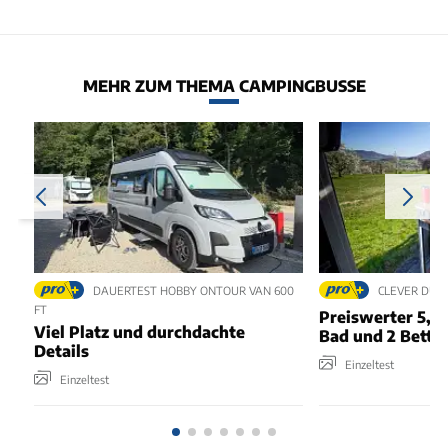
MEHR ZUM THEMA CAMPINGBUSSE
DAUERTEST HOBBY ONTOUR VAN 600
CLEVER DUO 
FT
Preiswerter 5,4
Viel Platz und durchdachte
Bad und 2 Bette
Details
Einzeltest
Einzeltest