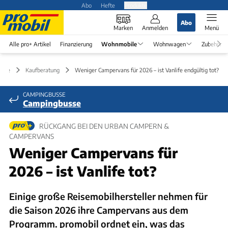
Abo
Hefte
Produkte
Abo
Marken
Anmelden
Menü
Alle pro+ Artikel
Finanzierung
Wohnmobile
Wohnwagen
Zubehör
bile
Kaufberatung
Weniger Campervans für 2026 – ist Vanlife endgültig tot?
CAMPINGBUSSE
Campingbusse
RÜCKGANG BEI DEN URBAN CAMPERN &
CAMPERVANS
Weniger Campervans für
2026 – ist Vanlife tot?
Einige große Reisemobilhersteller nehmen für
die Saison 2026 ihre Campervans aus dem
Programm. promobil ordnet ein, was das