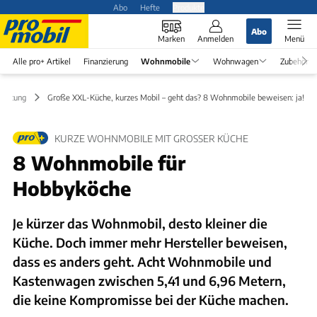
Abo
Hefte
Produkte
Abo
Marken
Anmelden
Menü
Alle pro+ Artikel
Finanzierung
Wohnmobile
Wohnwagen
Zubehör
eratung
Große XXL-Küche, kurzes Mobil – geht das? 8 Wohnmobile beweisen: ja!
KURZE WOHNMOBILE MIT GROSSER KÜCHE
8 Wohnmobile für
Hobbyköche
Je kürzer das Wohnmobil, desto kleiner die
Küche. Doch immer mehr Hersteller beweisen,
dass es anders geht. Acht Wohnmobile und
Kastenwagen zwischen 5,41 und 6,96 Metern,
die keine Kompromisse bei der Küche machen.