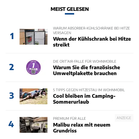
MEIST GELESEN
WARUM ABSORBER-KÜHLSCHRÄNKE BEI HITZE
VERSAGEN
1
Wenn der Kühlschrank bei Hitze
streikt
DIE CRIT’AIR-FALLE FÜR WOHNMOBILE
2
Warum Sie die französische
Umweltplakette brauchen
5 TIPPS GEGEN HITZESTAU IM WOHNMOBIL
3
Cool bleiben im Camping-
Sommerurlaub
ANZEIGE
PREMIUM FÜR ALLE
4
Malibu relax mit neuem
Grundriss