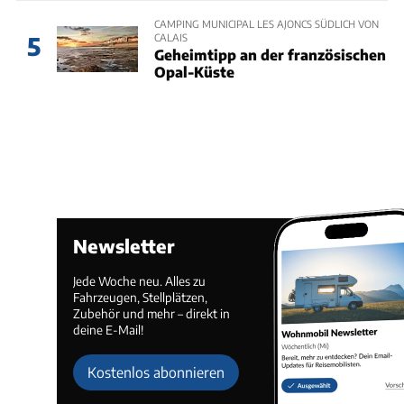
CAMPING MUNICIPAL LES AJONCS SÜDLICH VON
CALAIS
5
Geheimtipp an der französischen
Opal-Küste
Newsletter
Jede Woche neu. Alles zu
Fahrzeugen, Stellplätzen,
Zubehör und mehr – direkt in
deine E-Mail!
Kostenlos abonnieren