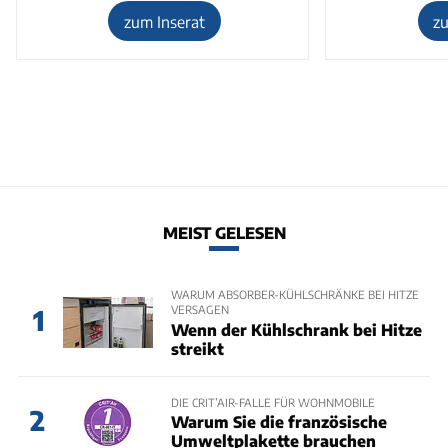
zum Inserat
z
MEIST GELESEN
WARUM ABSORBER-KÜHLSCHRÄNKE BEI HITZE
VERSAGEN
1
Wenn der Kühlschrank bei Hitze
streikt
DIE CRIT’AIR-FALLE FÜR WOHNMOBILE
2
Warum Sie die französische
Umweltplakette brauchen