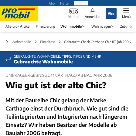
Abo
Hefte
Produkte
Abo
Marken
Anmelden
Menü
Alle pro+ Artikel
Finanzierung
Wohnmobile
Wohnwagen
Zubehör
Wohnmobile
Einzeltest
Gebraucht-Check Carthago Chic I/T (ab 2006)
GEBRAUCHTE WOHNMOBILE, TIPPS, INFOS UND MEHR
Gebrauchte Wohnmobile
UMFRAGEERGEBNIS ZUM CARTHAGO AB BAUJAHR 2006
Wie gut ist der alte Chic?
Mit der Baureihe Chic gelang der Marke
Carthago einst der Durchbruch. Wie gut sind die
Teilintegrierten und Integrierten nach längerem
Einsatz? Wir haben Besitzer der Modelle ab
Baujahr 2006 befragt.