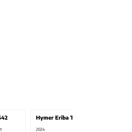
642
Hymer Eriba Touring 420
t
2024
gebraucht