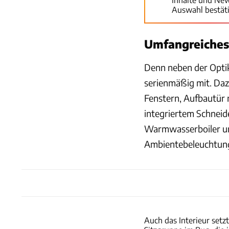
Auswahl bestät
Umfangreiches
Denn neben der Optik 
serienmäßig mit. Da
Fenstern, Aufbautür 
integriertem Schnei
Warmwasserboiler und
Ambientebeleuchtun
Auch das Interieur setz