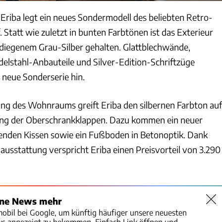
: Eriba legt ein neues Sondermodell des beliebten Retro-
 Statt wie zuletzt in bunten Farbtönen ist das Exterieur
ediegenem Grau-Silber gehalten. Glattblechwände,
delstahl-Anbauteile und Silver-Edition-Schriftzüge
 neue Sonderserie hin.
ung des Wohnraums greift Eriba den silbernen Farbton auf
tung der Oberschrankklappen. Dazu kommen ein neuer
senden Kissen sowie ein Fußboden in Betonoptik. Dank
ausstattung verspricht Eriba einen Preisvorteil von 3.290
ine News mehr
mobil bei Google, um künftig häufiger unsere neuesten
ws angezeigt zu bekommen. Einfach Link öffnen und