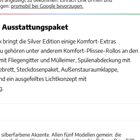
igen:
promobil bei Google bevorzugen.
 Ausstattungspaket
bringt die Silver Edition einige Komfort-Extras
zu gehören unter anderem Komfort-Plissee-Rollos an den
mit Fliegengitter und Mülleimer, Spülenabdeckung mit
debrett, Steckdosenpaket, Außenstauraumklappe,
 ein ausgefeiltes Lichtkonzept mit
g.
Eriba
t silberfarbene Akzente. Allen fünf Modellen gemein: die