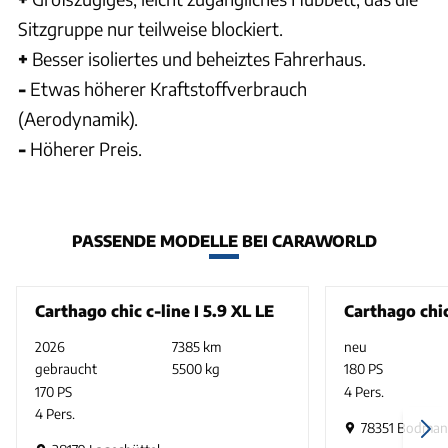
Sitzgruppe nur teilweise blockiert.
+
Besser isoliertes und beheiztes Fahrerhaus.
-
Etwas höherer Kraftstoffverbrauch
(Aerodynamik).
-
Höherer Preis.
PASSENDE MODELLE BEI CARAWORLD
Carthago chic c-line I 5.9 XL LE
Carthago chic
2026
7385 km
neu
gebraucht
5500 kg
180 PS
170 PS
4 Pers.
4 Pers.
78351 Bodman