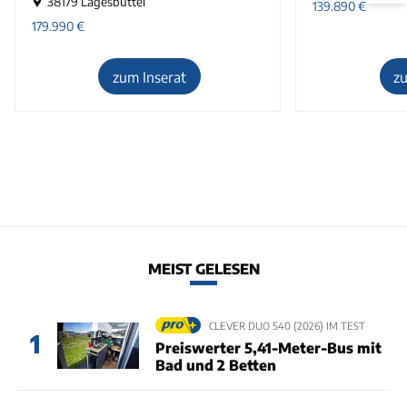
38179 Lagesbüttel
139.890
€
179.990
€
zum Inserat
z
MEIST GELESEN
CLEVER DUO 540 (2026) IM TEST
1
Preiswerter 5,41-Meter-Bus mit
Bad und 2 Betten