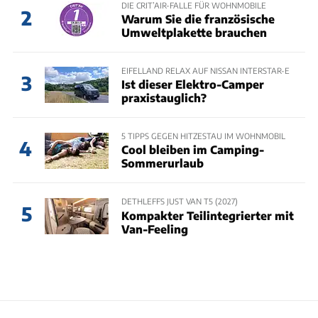
DIE CRIT’AIR-FALLE FÜR WOHNMOBILE
2
Warum Sie die französische
Umweltplakette brauchen
EIFELLAND RELAX AUF NISSAN INTERSTAR-E
3
Ist dieser Elektro-Camper
praxistauglich?
5 TIPPS GEGEN HITZESTAU IM WOHNMOBIL
4
Cool bleiben im Camping-
Sommerurlaub
DETHLEFFS JUST VAN T5 (2027)
5
Kompakter Teilintegrierter mit
Van-Feeling