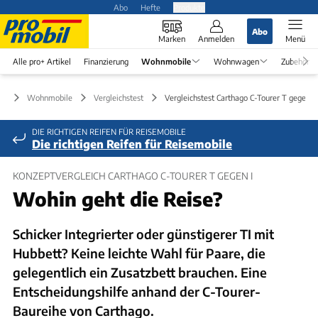
Abo
Hefte
Produkte
Abo
Marken
Anmelden
Menü
Alle pro+ Artikel
Finanzierung
Wohnmobile
Wohnwagen
Zubehör
Wohnmobile
Vergleichstest
Vergleichstest Carthago C-Tourer T gegen I
DIE RICHTIGEN REIFEN FÜR REISEMOBILE
Die richtigen Reifen für Reisemobile
KONZEPTVERGLEICH CARTHAGO C-TOURER T GEGEN I
Wohin geht die Reise?
Schicker Integrierter oder günstigerer TI mit
Hubbett? Keine leichte Wahl für Paare, die
gelegentlich ein Zusatzbett brauchen. Eine
Entscheidungshilfe anhand der C-Tourer-
Baureihe von Carthago.