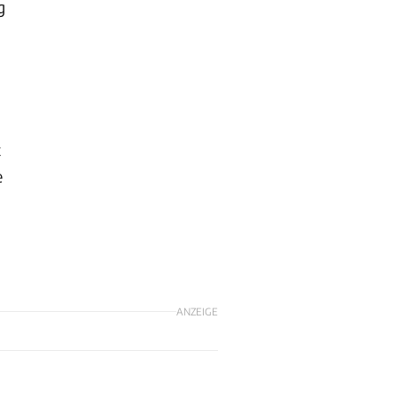
g
t
e
ANZEIGE