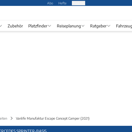
Abo
Hefte
Produkte
Zubehör
Platzfinder
Reiseplanung
Ratgeber
Fahrzeu
eiten
Vanlife Manufaktur Escape Concept Camper (2021)
RCEDES SPRINTER-BASIS