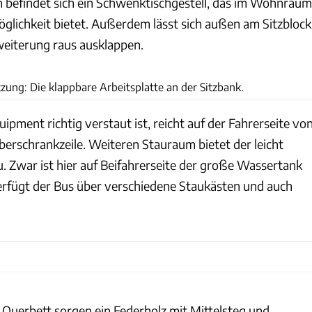
n befindet sich ein Schwenktischgestell, das im Wohnraum
öglichkeit bietet. Außerdem lässt sich außen am Sitzblock
weiterung raus ausklappen.
Sandro Jödicke/whitedesk
ung: Die klappbare Arbeitsplatte an der Sitzbank.
uipment richtig verstaut ist, reicht auf der Fahrerseite vo
berschrankzeile. Weiteren Stauraum bietet der leicht
. Zwar ist hier auf Beifahrerseite der große Wassertank
erfügt der Bus über verschiedene Staukästen und auch
 Querbett sorgen ein Federholz mit Mittelsteg und