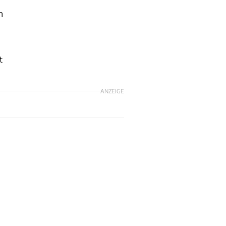
n
t
ANZEIGE