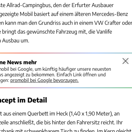
rste Allrad-Campingbus, den der Erfurter Ausbauer
 gezeigte Mobil basiert auf einem älteren Mercedes-Benz
hen kann man den Grundriss auch in einem VW Crafter ode
ringt das gewünschte Fahrzeug mit, die Vanlife
n Ausbau um.
ine News mehr
mobil bei Google, um künftig häufiger unsere neuesten
ws angezeigt zu bekommen. Einfach Link öffnen und
igen:
promobil bei Google bevorzugen.
cept im Detail
t aus einem Querbett im Heck (1,40 x 1,90 Meter), an
le anschließt, die bis hinter den Fahrersitz reicht. Ihr
itzbank mit schwenkbarem Tisch zu finden. Im Kern gleicht