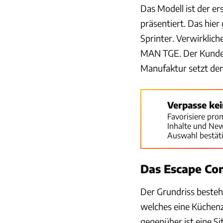
Das Modell ist der e
präsentiert. Das hier
Sprinter. Verwirklic
MAN TGE. Der Kunde b
Manufaktur setzt de
Verpasse ke
Favorisiere pro
Inhalte und Ne
Auswahl bestät
Das Escape Con
Der Grundriss besteh
welches eine Küchenzei
gegenüber ist eine S