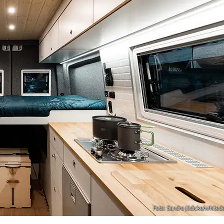
Foto: Sandro Jödicke/whited