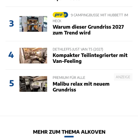
9 CAMPINGBUSSE MIT HUBBETT IM
3
HECK
Warum dieser Grundriss 2027
zum Trend wird
DETHLEFFS JUST VAN T5 (2027)
4
Kompakter Teilintegrierter mit
Van-Feeling
ANZEIGE
PREMIUM FÜR ALLE
5
Malibu relax mit neuem
Grundriss
MEHR ZUM THEMA ALKOVEN