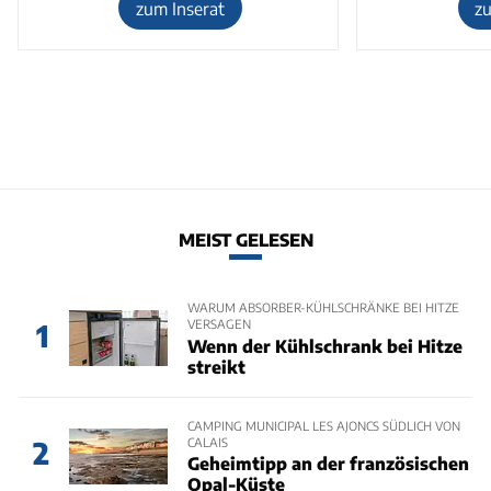
zum Inserat
z
MEIST GELESEN
WARUM ABSORBER-KÜHLSCHRÄNKE BEI HITZE
VERSAGEN
1
Wenn der Kühlschrank bei Hitze
streikt
CAMPING MUNICIPAL LES AJONCS SÜDLICH VON
CALAIS
2
Geheimtipp an der französischen
Opal-Küste