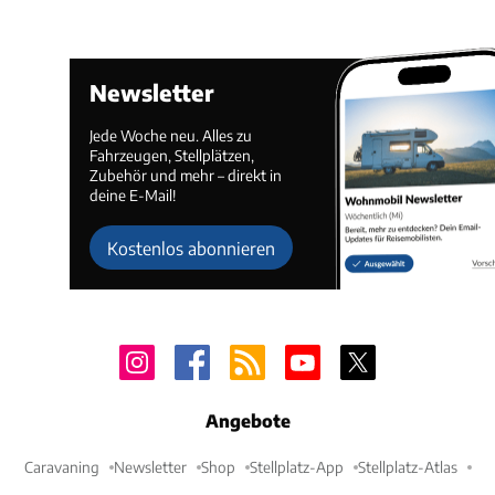
Newsletter
Jede Woche neu. Alles zu
Fahrzeugen, Stellplätzen,
Zubehör und mehr – direkt in
deine E-Mail!
Kostenlos abonnieren
Angebote
Caravaning
Newsletter
Shop
Stellplatz-App
Stellplatz-Atlas