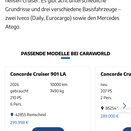
heißen Cruiser. Es gibt acht unterschiedliche
Grundrisse und drei verschiedene Basisfahrzeuge –
zwei Iveco (Daily, Eurocargo) sowie den Mercedes
Atego.
PASSENDE MODELLE BEI CARAWORLD
Concorde Cruiser 901 LA
Concorde Cru
2026
10000 km
neu
gebraucht
7490 kg
207 PS
210 PS
2 Pers.
6 Pers.
85254 Sulzem
42855 Remscheid
289.000
€
299.998
€