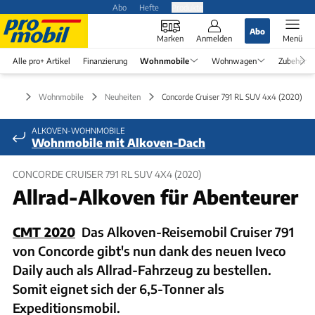
Abo
Hefte
Produkte
Abo
Marken
Anmelden
Menü
Alle pro+ Artikel
Finanzierung
Wohnmobile
Wohnwagen
Zubehör
Wohnmobile
Neuheiten
Concorde Cruiser 791 RL SUV 4x4 (2020)
ALKOVEN-WOHNMOBILE
Wohnmobile mit Alkoven-Dach
CONCORDE CRUISER 791 RL SUV 4X4 (2020)
Allrad-Alkoven für Abenteurer
CMT 2020
Das Alkoven-Reisemobil Cruiser 791
von Concorde gibt's nun dank des neuen Iveco
Daily auch als Allrad-Fahrzeug zu bestellen.
Somit eignet sich der 6,5-Tonner als
Expeditionsmobil.