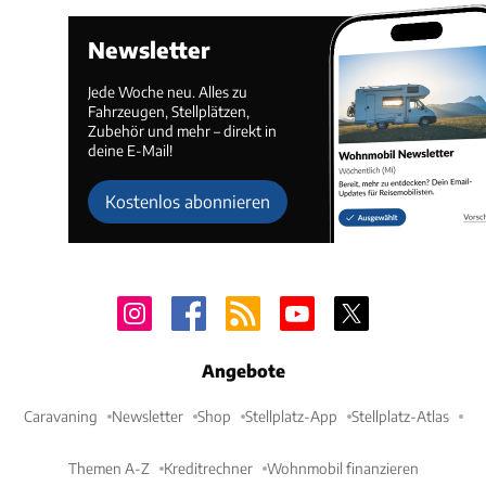
Newsletter
Jede Woche neu. Alles zu
Fahrzeugen, Stellplätzen,
Zubehör und mehr – direkt in
deine E-Mail!
Kostenlos abonnieren
Angebote
Caravaning
Newsletter
Shop
Stellplatz-App
Stellplatz-Atlas
Themen A-Z
Kreditrechner
Wohnmobil finanzieren