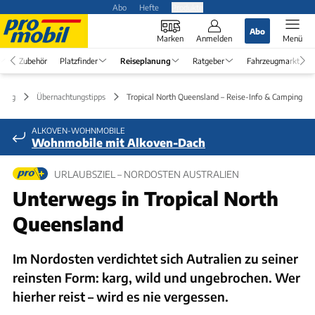
Abo
Hefte
Produkte
Abo
Marken
Anmelden
Menü
Zubehör
Platzfinder
Reiseplanung
Ratgeber
Fahrzeugmarkt
nung
Übernachtungstipps
Tropical North Queensland – Reise-Info & Camping
ALKOVEN-WOHNMOBILE
Wohnmobile mit Alkoven-Dach
URLAUBSZIEL – NORDOSTEN AUSTRALIEN
Unterwegs in Tropical North
Queensland
Im Nordosten verdichtet sich Autralien zu seiner
reinsten Form: karg, wild und ungebrochen. Wer
hierher reist – wird es nie vergessen.