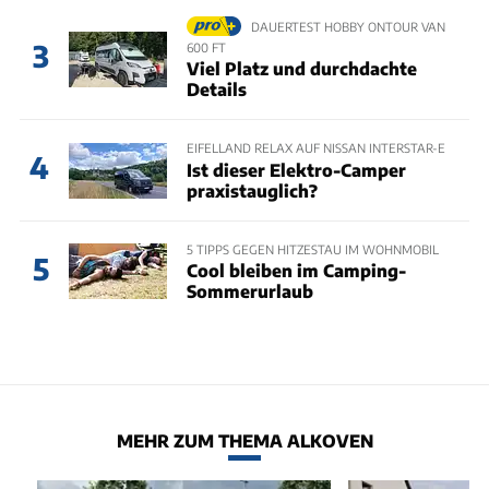
DAUERTEST HOBBY ONTOUR VAN
3
600 FT
Viel Platz und durchdachte
Details
EIFELLAND RELAX AUF NISSAN INTERSTAR-E
4
Ist dieser Elektro-Camper
praxistauglich?
5 TIPPS GEGEN HITZESTAU IM WOHNMOBIL
5
Cool bleiben im Camping-
Sommerurlaub
MEHR ZUM THEMA ALKOVEN