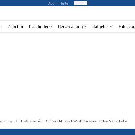
Abo
Hefte
Produkte
Zubehör
Platzfinder
Reiseplanung
Ratgeber
Fahrzeu
beratung
Ende einer Ära: Auf der CMT zeigt Westfalia seine letzten Marco Polos