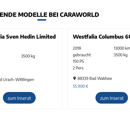
ENDE MODELLE BEI CARAWORLD
ia Sven Hedin Limited
Westfalia Columbus 6
2018
13000 k
gebraucht
3500 kg
3500 kg
150 PS
2 Pers.
88339 Bad Waldsee
ad Urach-Wittlingen
55.900
€
zum Inserat
zum Inserat