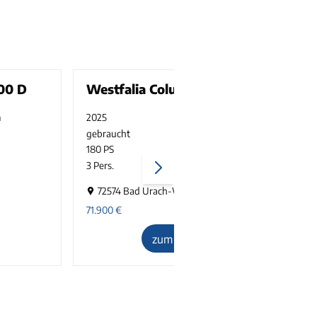
00 D
Westfalia Columbus 601 D
m
2025
25000 km
gebraucht
4250 kg
180 PS
1
3 Pers.
4
72574 Bad Urach-Wittlingen
71.900
€
1
zum Inserat