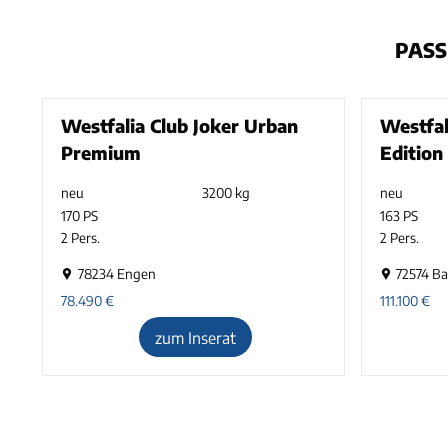
PASS
Westfalia Club Joker Urban
Westfal
Premium
Edition
neu
3200 kg
neu
170 PS
163 PS
2 Pers.
2 Pers.
78234 Engen
72574 B
78.490
€
111.100
€
zum Inserat