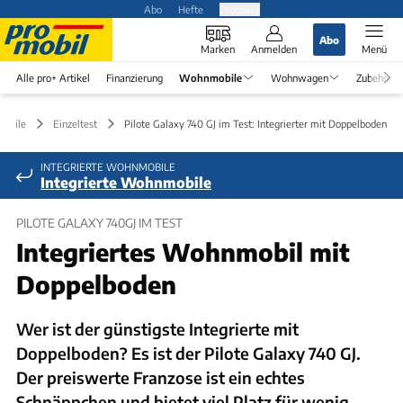
Abo
Hefte
Produkte
Abo
Marken
Anmelden
Menü
Alle pro+ Artikel
Finanzierung
Wohnmobile
Wohnwagen
Zubehör
obile
Einzeltest
Pilote Galaxy 740 GJ im Test: Integrierter mit Doppelboden
INTEGRIERTE WOHNMOBILE
Integrierte Wohnmobile
PILOTE GALAXY 740GJ IM TEST
Integriertes Wohnmobil mit
Doppelboden
Wer ist der günstigste Integrierte mit
Doppelboden? Es ist der Pilote Galaxy 740 GJ.
Der preiswerte Franzose ist ein echtes
Schnäppchen und bietet viel Platz für wenig