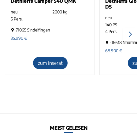
Dethleffs Camper 540 QMK
Dethleffs Glo
DS
neu
2000 kg
neu
5 Pers.
140 PS
71065 Sindelfingen
4 Pers.
35.990
€
06618 Naumb
68.900
€
zum Inserat
z
MEIST GELESEN