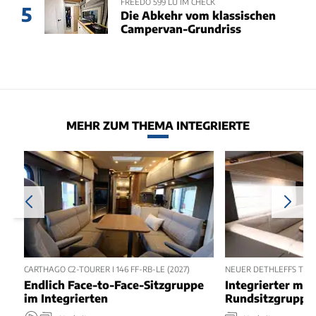
FREEDO 599 LU IM CHECK
5
Die Abkehr vom klassischen
Campervan-Grundriss
MEHR ZUM THEMA INTEGRIERTE
CARTHAGO C2-TOURER I 146 FF-RB-LE (2027)
NEUER DETHLEFFS TREND
Endlich Face-to-Face-Sitzgruppe
Integrierter mit
im Integrierten
Rundsitzgruppe