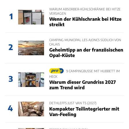
WARUM ABSORBER-KÜHLSCHRÄNKE BEI HITZE
VERSAGEN
1
Wenn der Kühlschrank bei Hitze
streikt
CAMPING MUNICIPAL LES AJONCS SÜDLICH VON
CALAIS
2
Geheimtipp an der französischen
Opal-Küste
9 CAMPINGBUSSE MIT HUBBETT IM
3
HECK
Warum dieser Grundriss 2027
zum Trend wird
DETHLEFFS JUST VAN T5 (2027)
4
Kompakter Teilintegrierter mit
Van-Feeling