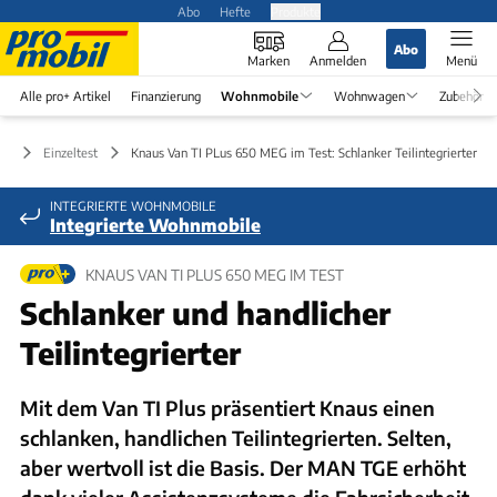
Abo
Hefte
Produkte
Abo
Marken
Anmelden
Menü
Alle pro+ Artikel
Finanzierung
Wohnmobile
Wohnwagen
Zubehör
le
Einzeltest
Knaus Van TI PLus 650 MEG im Test: Schlanker Teilintegrierter
INTEGRIERTE WOHNMOBILE
Integrierte Wohnmobile
KNAUS VAN TI PLUS 650 MEG IM TEST
Schlanker und handlicher
Teilintegrierter
Mit dem Van TI Plus präsentiert Knaus einen
schlanken, handlichen Teilintegrierten. Selten,
aber wertvoll ist die Basis. Der MAN TGE erhöht