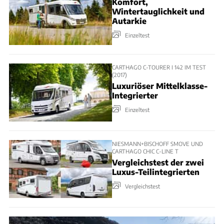
Komfort,
Wintertauglichkeit und
Autarkie
Einzeltest
CARTHAGO C-TOURER I 142 IM TEST
(2017)
Luxuriöser Mittelklasse-
Integrierter
Einzeltest
NIESMANN+BISCHOFF SMOVE UND
CARTHAGO CHIC C-LINE T
Vergleichstest der zwei
Luxus-Teilintegrierten
Vergleichstest