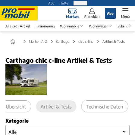
Abo
Hefte
Produkte
Abo
Marken
Anmelden
Menü
Alle pro+ Artikel
Finanzierung
Wohnmobile
Wohnwagen
Zubehör
Marken A-Z
Carthago
chic c-line
Artikel & Tests
Carthago chic c-line Artikel & Tests
Übersicht
Artikel & Tests
Technische Daten
Kategorie