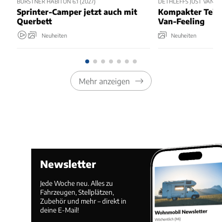
BÜRSTNER HABITON 6.1 (2027)
DETHLEFFS JUST VAN T5
Sprinter-Camper jetzt auch mit
Kompakter Teili
Querbett
Van-Feeling
Neuheiten
Neuheiten
Mehr anzeigen
Newsletter
Jede Woche neu. Alles zu
Fahrzeugen, Stellplätzen,
Zubehör und mehr – direkt in
deine E-Mail!