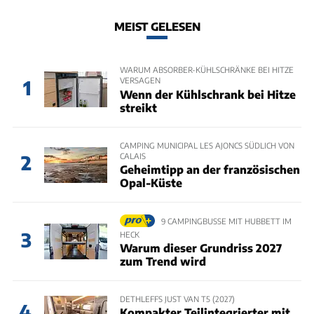
MEIST GELESEN
WARUM ABSORBER-KÜHLSCHRÄNKE BEI HITZE
VERSAGEN
1
Wenn der Kühlschrank bei Hitze
streikt
CAMPING MUNICIPAL LES AJONCS SÜDLICH VON
CALAIS
2
Geheimtipp an der französischen
Opal-Küste
9 CAMPINGBUSSE MIT HUBBETT IM
3
HECK
Warum dieser Grundriss 2027
zum Trend wird
DETHLEFFS JUST VAN T5 (2027)
4
Kompakter Teilintegrierter mit