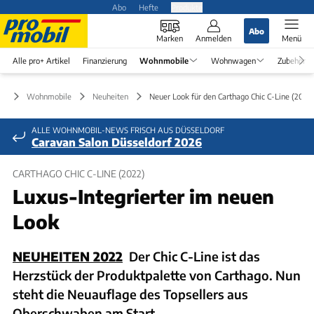
Abo
Hefte
Produkte
Abo
Marken
Anmelden
Menü
Alle pro+ Artikel
Finanzierung
Wohnmobile
Wohnwagen
Zubehör
Wohnmobile
Neuheiten
Neuer Look für den Carthago Chic C-Line (2022
ALLE WOHNMOBIL-NEWS FRISCH AUS DÜSSELDORF
Caravan Salon Düsseldorf 2026
CARTHAGO CHIC C-LINE (2022)
Luxus-Integrierter im neuen
Look
NEUHEITEN 2022
Der Chic C-Line ist das
Herzstück der Produktpalette von Carthago. Nun
steht die Neuauflage des Topsellers aus
Oberschwaben am Start.