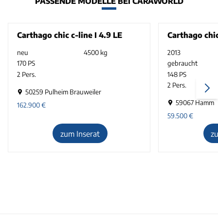
PASSENDE MODELLE BEI CARAWORLD
Carthago chic c-line I 4.9 LE
Carthago chic
neu
4500 kg
2013
170 PS
gebraucht
2 Pers.
148 PS
2 Pers.
50259 Pulheim Brauweiler
59067 Hamm
162.900
€
59.500
€
zum Inserat
z