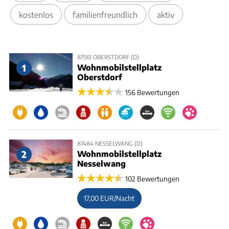
kostenlos
familienfreundlich
aktiv
87561 OBERSTDORF (D)
1
Wohnmobilstellplatz
Oberstdorf
156 Bewertungen
87484 NESSELWANG (D)
2
Wohnmobilstellplatz
Nesselwang
102 Bewertungen
17,00 EUR/Nacht