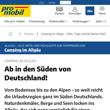
Abo
Hefte
Produkte
Abo
Marken
Anmelden
Menü
Alle pro+ Artikel
Finanzierung
Wohnmobile
Wohnwagen
Zubehör
Themen
Camping im Allgäu - Infos, Tipps und die besten Stellplä
ALLGÄU - ALLE INFOS UND HIGHLIGHTS ZUR CAMPINGREGION
Camping im Allgäu
CAMPING IM ALLGÄU
Ab in den Süden von
Deutschland!
Vom Bodensee bis zu den Alpen – so weit reicht
die Urlaubsregion ganz im Süden Deutschlands.
Naturdenkmäler, Berge und Seen locken ins
Allgäu, das sich ganz vorzüglich für einen