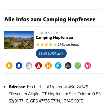
Alle Infos zum Camping Hopfensee
87629 FÜSSEN (D)
Camping Hopfensee
27 Bewertungen
39,40 EUR/Nacht
Adresse
: Fischerbichl 17/Uferstraße, 87629
Füssen im Allgäu, OT Hopfen am See, Telefon 0 83
62/91 77 10, GPS 47°36’07’’N, 10°40’59’’E.