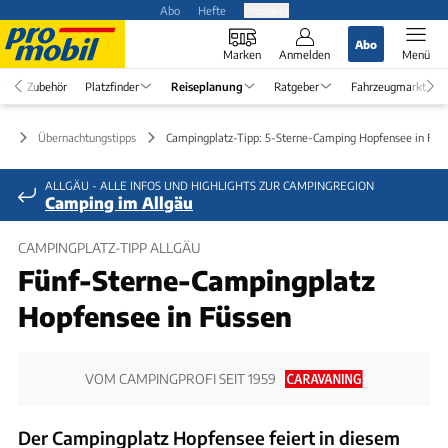
Abo
Hefte
Produkte
Abo
Marken
Anmelden
Menü
Zubehör
Platzfinder
Reiseplanung
Ratgeber
Fahrzeugmarkt
ng
Übernachtungstipps
Campingplatz-Tipp: 5-Sterne-Camping Hopfensee in Füs
ALLGÄU - ALLE INFOS UND HIGHLIGHTS ZUR CAMPINGREGION
Camping im Allgäu
CAMPINGPLATZ-TIPP ALLGÄU
Fünf-Sterne-Campingplatz
Hopfensee in Füssen
VOM CAMPINGPROFI SEIT 1959
Der Campingplatz Hopfensee feiert in diesem