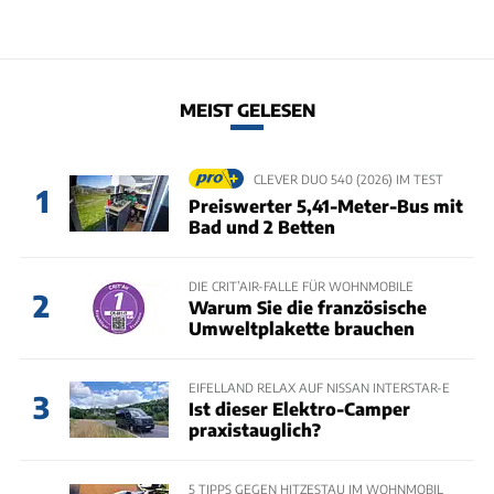
MEIST GELESEN
CLEVER DUO 540 (2026) IM TEST
1
Preiswerter 5,41-Meter-Bus mit
Bad und 2 Betten
DIE CRIT’AIR-FALLE FÜR WOHNMOBILE
2
Warum Sie die französische
Umweltplakette brauchen
EIFELLAND RELAX AUF NISSAN INTERSTAR-E
3
Ist dieser Elektro-Camper
praxistauglich?
5 TIPPS GEGEN HITZESTAU IM WOHNMOBIL