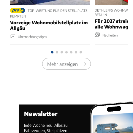
DETHLEFFS WOHNWAG
TOP-WERTUNG FÜR DEN STELLPLATZ
BEDUIN
KEMPTEN
Für 2027 streich
Vorzeige Wohnmobilstellplatz im
alle Wohnwage
Allgäu
Neuheiten
Übernachtungstipps
Mehr anzeigen
Newsletter
Jede Woche neu. Alles zu
Fahrzeugen, Stellplätzen,