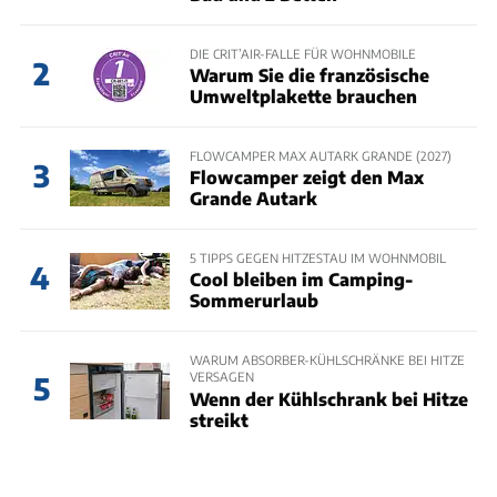
DIE CRIT’AIR-FALLE FÜR WOHNMOBILE
2
Warum Sie die französische
Umweltplakette brauchen
FLOWCAMPER MAX AUTARK GRANDE (2027)
3
Flowcamper zeigt den Max
Grande Autark
5 TIPPS GEGEN HITZESTAU IM WOHNMOBIL
4
Cool bleiben im Camping-
Sommerurlaub
WARUM ABSORBER-KÜHLSCHRÄNKE BEI HITZE
VERSAGEN
5
Wenn der Kühlschrank bei Hitze
streikt