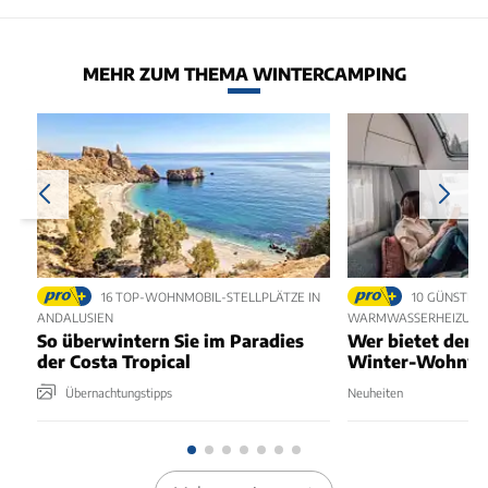
MEHR ZUM THEMA WINTERCAMPING
16 TOP-WOHNMOBIL-STELLPLÄTZE IN
10 GÜNSTIG
ANDALUSIEN
WARMWASSERHEIZUN
So überwintern Sie im Paradies
Wer bietet den 
der Costa Tropical
Winter-Wohnw
Übernachtungstipps
Neuheiten