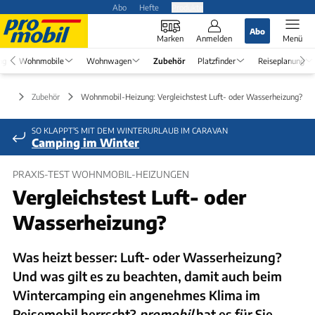
Abo
Hefte
Produkte
Abo
Marken
Anmelden
Menü
ng
Wohnmobile
Wohnwagen
Zubehör
Platzfinder
Reiseplanung
Zubehör
Wohnmobil-Heizung: Vergleichstest Luft- oder Wasserheizung?
SO KLAPPT'S MIT DEM WINTERURLAUB IM CARAVAN
Camping im Winter
PRAXIS-TEST WOHNMOBIL-HEIZUNGEN
Vergleichstest Luft- oder
Wasserheizung?
Was heizt besser: Luft- oder Wasserheizung?
Und was gilt es zu beachten, damit auch beim
Wintercamping ein angenehmes Klima im
Reisemobil herrscht?
promobil
hat es für Sie