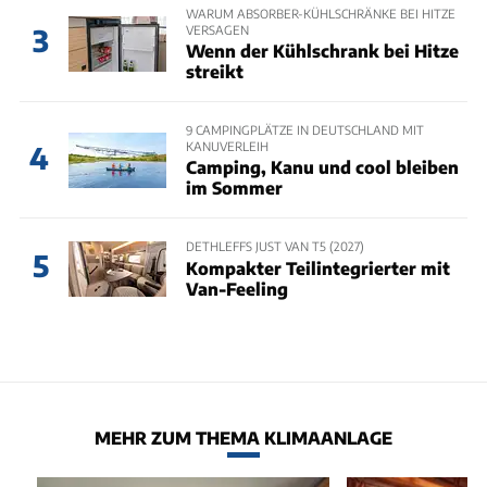
WARUM ABSORBER-KÜHLSCHRÄNKE BEI HITZE
VERSAGEN
3
Wenn der Kühlschrank bei Hitze
streikt
9 CAMPINGPLÄTZE IN DEUTSCHLAND MIT
KANUVERLEIH
4
Camping, Kanu und cool bleiben
im Sommer
DETHLEFFS JUST VAN T5 (2027)
5
Kompakter Teilintegrierter mit
Van-Feeling
MEHR ZUM THEMA KLIMAANLAGE