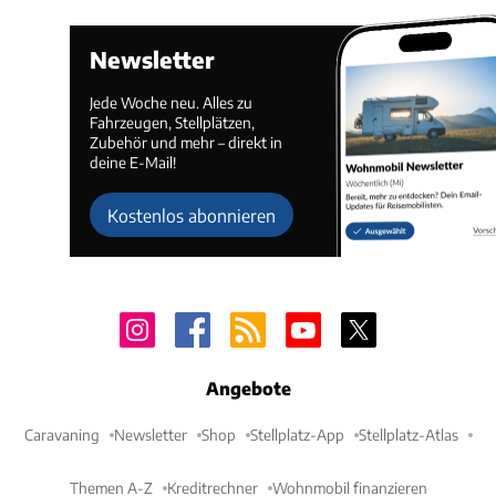
Newsletter
Jede Woche neu. Alles zu
Fahrzeugen, Stellplätzen,
Zubehör und mehr – direkt in
deine E-Mail!
Kostenlos abonnieren
Angebote
Caravaning
Newsletter
Shop
Stellplatz-App
Stellplatz-Atlas
Themen A-Z
Kreditrechner
Wohnmobil finanzieren