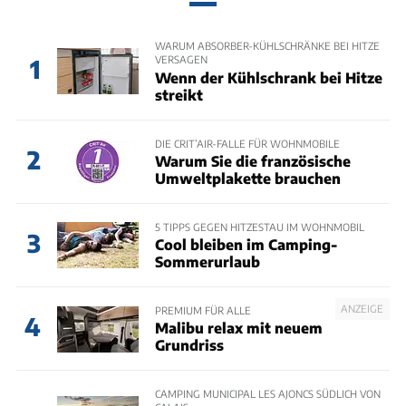
WARUM ABSORBER-KÜHLSCHRÄNKE BEI HITZE
VERSAGEN
1
Wenn der Kühlschrank bei Hitze
streikt
DIE CRIT’AIR-FALLE FÜR WOHNMOBILE
2
Warum Sie die französische
Umweltplakette brauchen
5 TIPPS GEGEN HITZESTAU IM WOHNMOBIL
3
Cool bleiben im Camping-
Sommerurlaub
ANZEIGE
PREMIUM FÜR ALLE
4
Malibu relax mit neuem
Grundriss
CAMPING MUNICIPAL LES AJONCS SÜDLICH VON