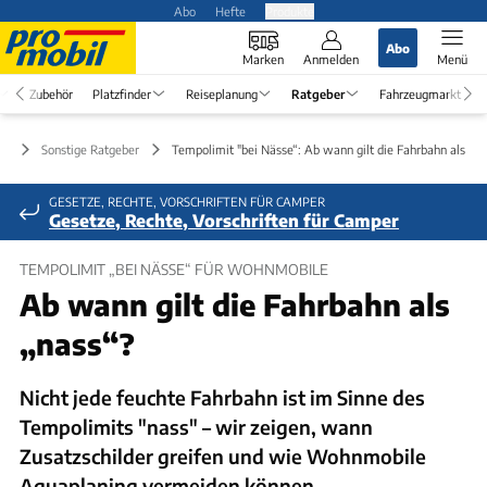
Abo
Hefte
Produkte
Abo
Marken
Anmelden
Menü
Zubehör
Platzfinder
Reiseplanung
Ratgeber
Fahrzeugmarkt
er
Sonstige Ratgeber
Tempolimit "bei Nässe“: Ab wann gilt die Fahrbahn als "na
GESETZE, RECHTE, VORSCHRIFTEN FÜR CAMPER
Gesetze, Rechte, Vorschriften für Camper
TEMPOLIMIT „BEI NÄSSE“ FÜR WOHNMOBILE
Ab wann gilt die Fahrbahn als
„nass“?
Nicht jede feuchte Fahrbahn ist im Sinne des
Tempolimits "nass" – wir zeigen, wann
Zusatzschilder greifen und wie Wohnmobile
Aquaplaning vermeiden können.