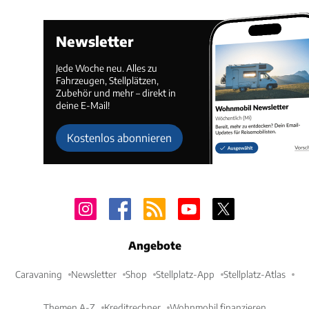
Newsletter
Jede Woche neu. Alles zu
Fahrzeugen, Stellplätzen,
Zubehör und mehr – direkt in
deine E-Mail!
Kostenlos abonnieren
Angebote
Caravaning
Newsletter
Shop
Stellplatz-App
Stellplatz-Atlas
Themen A-Z
Kreditrechner
Wohnmobil finanzieren