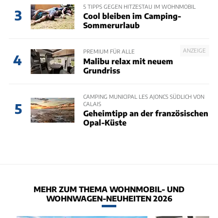
5 TIPPS GEGEN HITZESTAU IM WOHNMOBIL
3
Cool bleiben im Camping-
Sommerurlaub
ANZEIGE
PREMIUM FÜR ALLE
4
Malibu relax mit neuem
Grundriss
CAMPING MUNICIPAL LES AJONCS SÜDLICH VON
CALAIS
5
Geheimtipp an der französischen
Opal-Küste
MEHR ZUM THEMA WOHNMOBIL- UND
WOHNWAGEN-NEUHEITEN 2026