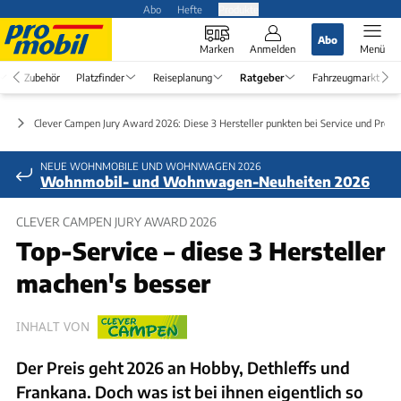
Abo
Hefte
Produkte
Abo
Marken
Anmelden
Menü
Zubehör
Platzfinder
Reiseplanung
Ratgeber
Fahrzeugmarkt
er
Clever Campen Jury Award 2026: Diese 3 Hersteller punkten bei Service und Preis
NEUE WOHNMOBILE UND WOHNWAGEN 2026
Wohnmobil- und Wohnwagen-Neuheiten 2026
CLEVER CAMPEN JURY AWARD 2026
Top-Service – diese 3 Hersteller
machen's besser
INHALT VON
Der Preis geht 2026 an Hobby, Dethleffs und
Frankana. Doch was ist bei ihnen eigentlich so