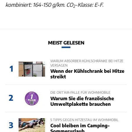
kombiniert: 164-150 g/km. CO
-Klasse: E-F.
2
MEIST GELESEN
WARUM ABSORBER-KÜHLSCHRÄNKE BEI HITZE
VERSAGEN
1
Wenn der Kühlschrank bei Hitze
streikt
DIE CRIT’AIR-FALLE FÜR WOHNMOBILE
2
Warum Sie die französische
Umweltplakette brauchen
5 TIPPS GEGEN HITZESTAU IM WOHNMOBIL
3
Cool bleiben im Camping-
Sommerurlaub