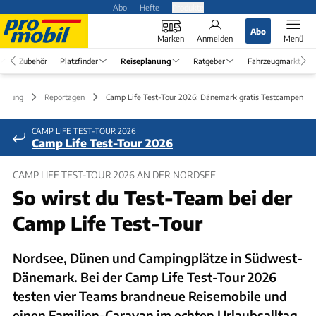
Abo
Hefte
Produkte
Abo
Marken
Anmelden
Menü
Zubehör
Platzfinder
Reiseplanung
Ratgeber
Fahrzeugmarkt
lanung
Reportagen
Camp Life Test-Tour 2026: Dänemark gratis Testcampen
CAMP LIFE TEST-TOUR 2026
Camp Life Test-Tour 2026
CAMP LIFE TEST-TOUR 2026 AN DER NORDSEE
So wirst du Test-Team bei der
Camp Life Test-Tour
Nordsee, Dünen und Campingplätze in Südwest-
Dänemark. Bei der Camp Life Test-Tour 2026
testen vier Teams brandneue Reisemobile und
einen Familien-Caravan im echten Urlaubsalltag.