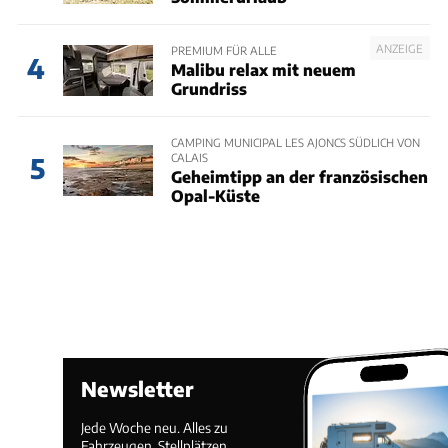
ANZEIGE
PREMIUM FÜR ALLE
4
Malibu relax mit neuem
Grundriss
CAMPING MUNICIPAL LES AJONCS SÜDLICH VON
CALAIS
5
Geheimtipp an der französischen
Opal-Küste
Newsletter
Jede Woche neu. Alles zu
Fahrzeugen, Stellplätzen,