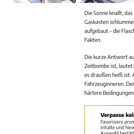
Die Sonne knallt, da
Gaskasten schlummern
aufgebaut – die Flasch
Fakten.
Die kurze Antwort au
Zeitbombe ist, lautet
es draußen heiß ist. 
Fahrzeuginneren. Den
härtere Bedingungen 
Verpasse ke
Favorisiere pro
Inhalte und Ne
Auswahl bestät