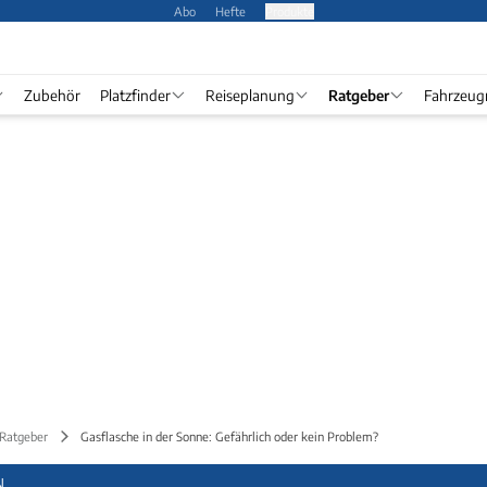
Abo
Hefte
Produkte
Zubehör
Platzfinder
Reiseplanung
Ratgeber
Fahrzeug
 Ratgeber
Gasflasche in der Sonne: Gefährlich oder kein Problem?
N