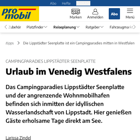
Abo
Hefte
Produkte
Abo
Marken
Anmelden
Menü
Zubehör
Platzfinder
Reiseplanung
Ratgeber
Fahrzeugmarkt
ungstipps
Die Lippstädter Seenplatte ist ein Campingparadies mitten in Westfalen
CAMPINGPARADIES LIPPSTÄDTER SEENPLATTE
Urlaub im Venedig Westfalens
Das Campingparadies Lippstädter Seenplatte
und der angrenzende Wohnmobilhafen
befinden sich inmitten der idyllischen
Wasserlandschaft von Lippstadt. Hier genießen
Gäste erholsame Tage direkt am See.
Larissa Zindel