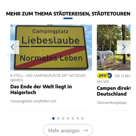
MEHR ZUM THEMA STÄDTEREISEN, STÄDTETOUREN
8 STELL- UND CAMPINGPLÄTZE MIT WITZIGEN
DIE 13 BELI
NAMEN
AM SEE
Das Ende der Welt liegt in
Campen direkt a
Haigerloch
Deutschland
Campingplätze empfehlen sich
Übernachtungstipps
Mehr anzeigen