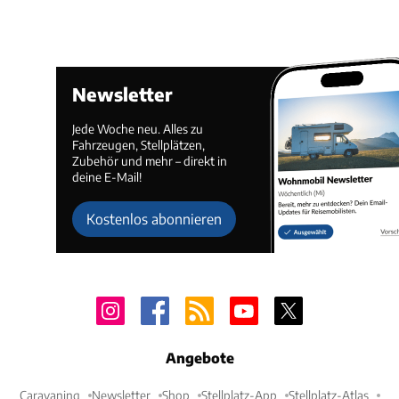
Newsletter
Jede Woche neu. Alles zu
Fahrzeugen, Stellplätzen,
Zubehör und mehr – direkt in
deine E-Mail!
Kostenlos abonnieren
Angebote
Caravaning
Newsletter
Shop
Stellplatz-App
Stellplatz-Atlas