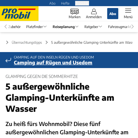
Abo
Hefte
Produkte
Abo
Marken
Anmelden
Menü
Zubehör
Platzfinder
Reiseplanung
Ratgeber
Fahrzeugmarkt
ng
Übernachtungstipps
5 außergewöhnliche Glamping-Unterkünfte am Wasser 
CAMPING AUF DEN INSELN RÜGEN UND USEDOM
Camping auf Rügen und Usedom
GLAMPING GEGEN DIE SOMMERHITZE
5 außergewöhnliche
Glamping-Unterkünfte am
Wasser
Zu heiß fürs Wohnmobil? Diese fünf
außergewöhnlichen Glamping-Unterkünfte am