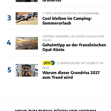
5 TIPPS GEGEN HITZESTAU IM WOHNMOBIL
3
Cool bleiben im Camping-
Sommerurlaub
CAMPING MUNICIPAL LES AJONCS SÜDLICH VON
CALAIS
4
Geheimtipp an der französischen
Opal-Küste
9 CAMPINGBUSSE MIT HUBBETT IM
5
HECK
Warum dieser Grundriss 2027
zum Trend wird