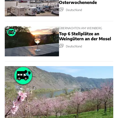
Osterwochenende
Deutschland
ÜBERNACHTEN AM WEINBERG
Top 6 Stellplätze an
Weingütern an der Mosel
Deutschland