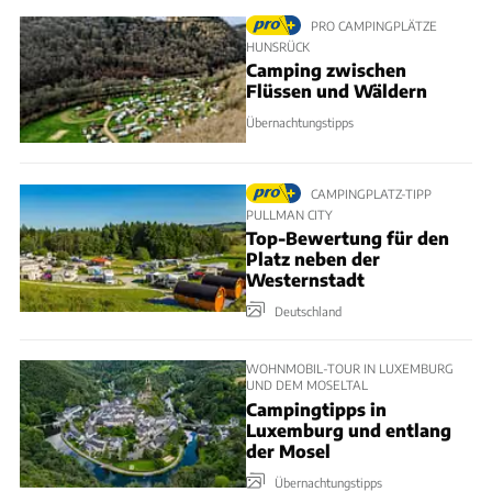
PRO CAMPINGPLÄTZE
HUNSRÜCK
Camping zwischen
Flüssen und Wäldern
Übernachtungstipps
CAMPINGPLATZ-TIPP
PULLMAN CITY
Top-Bewertung für den
Platz neben der
Westernstadt
Deutschland
WOHNMOBIL-TOUR IN LUXEMBURG
UND DEM MOSELTAL
Campingtipps in
Luxemburg und entlang
der Mosel
Übernachtungstipps