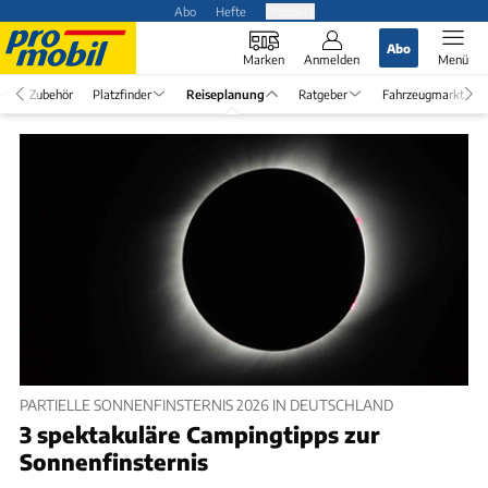
Abo
Hefte
Produkte
Abo
Marken
Anmelden
Menü
Zubehör
Platzfinder
Reiseplanung
Ratgeber
Fahrzeugmarkt
PARTIELLE SONNENFINSTERNIS 2026 IN DEUTSCHLAND
3 spektakuläre Campingtipps zur
Sonnenfinsternis