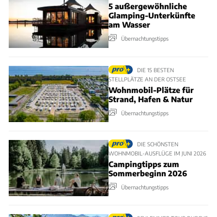
5 außergewöhnliche
Glamping-Unterkünfte
am Wasser
Übernachtungstipps
DIE 15 BESTEN
STELLPLÄTZE AN DER OSTSEE
Wohnmobil-Plätze für
Strand, Hafen & Natur
Übernachtungstipps
DIE SCHÖNSTEN
WOHNMOBIL-AUSFLÜGE IM JUNI 2026
Campingtipps zum
Sommerbeginn 2026
Übernachtungstipps