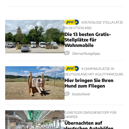
KOSTENLOSE STELLPLÄTZE
IN DEUTSCHLAND
Die 13 besten Gratis-
Stellplätze für
Wohnmobile
Übernachtungstipps
9 CAMPINGPLÄTZE IN
DEUTSCHLAND MIT AGILITYPARCOURS
Hier bringen Sie Ihren
Hund zum Fliegen
Deutschland
GÜNSTIGER ZWISCHENSTOPP FÜR
CAMPER
Übernachten auf
deutschen Autohöfen