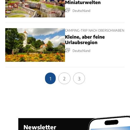
Miniaturwelten
Deutschland
CAMPING-TRIP NACH OBERSCHWABEN
Kleine, aber feine
Urlaubsregion
Deutschland
1
2
3
Newsletter