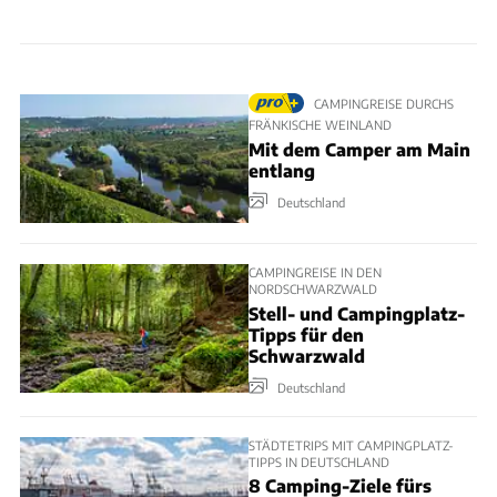
CAMPINGREISE DURCHS
FRÄNKISCHE WEINLAND
Mit dem Camper am Main
entlang
Deutschland
CAMPINGREISE IN DEN
NORDSCHWARZWALD
Stell- und Campingplatz-
Tipps für den
Schwarzwald
Deutschland
STÄDTETRIPS MIT CAMPINGPLATZ-
TIPPS IN DEUTSCHLAND
8 Camping-Ziele fürs