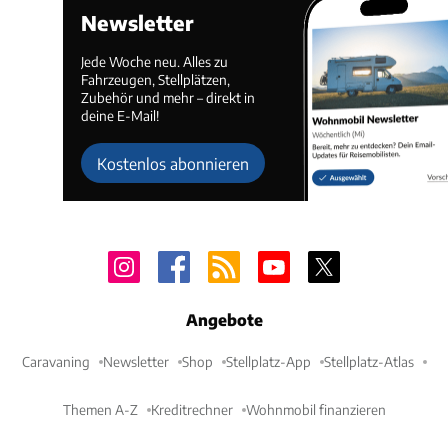
Newsletter
Jede Woche neu. Alles zu
Fahrzeugen, Stellplätzen,
Zubehör und mehr – direkt in
deine E-Mail!
Kostenlos abonnieren
Angebote
Caravaning
Newsletter
Shop
Stellplatz-App
Stellplatz-Atlas
Themen A-Z
Kreditrechner
Wohnmobil finanzieren