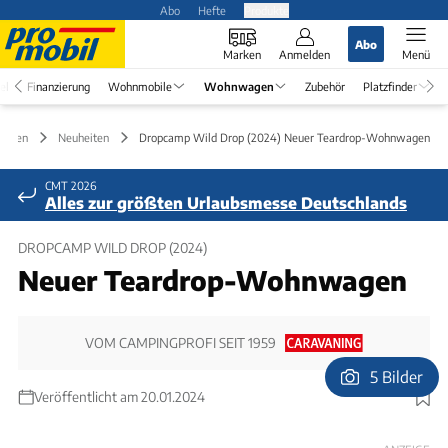
Abo
Hefte
Produkte
Abo
Marken
Anmelden
Menü
el
Finanzierung
Wohnmobile
Wohnwagen
Zubehör
Platzfinder
agen
Neuheiten
Dropcamp Wild Drop (2024) Neuer Teardrop-Wohnwagen
CMT 2026
Alles zur größten Urlaubsmesse Deutschlands
DROPCAMP WILD DROP (2024)
Neuer Teardrop-Wohnwagen
VOM CAMPINGPROFI SEIT 1959
5 Bilder
Veröffentlicht am 20.01.2024
Foto: Ingolf Pompe