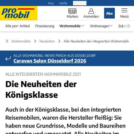
Abo
Hefte
Produkte
Abo
Marken
Anmelden
Menü
Alle pro+ Artikel
Finanzierung
Wohnmobile
Wohnwagen
Zubehör
Wohnmobile
Neuheiten
Alle Neuheiten der integrierten Wohnmobile 2
ALLE WOHNMOBIL-NEWS FRISCH AUS DÜSSELDORF
Caravan Salon Düsseldorf 2026
ALLE INTEGRIERTEN WOHNMOBILE 2021
Die Neuheiten der
Königsklasse
Auch in der Königsklasse, bei den integrierten
Reisemobilen, waren die Hersteller fleißig: Sie
haben neue Grundrisse, Modelle und Baureihen
entworfen und umgesetzt. Alle Neuheiten im