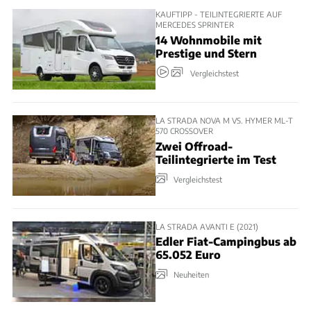
KAUFTIPP - TEILINTEGRIERTE AUF
MERCEDES SPRINTER
14 Wohnmobile mit
Prestige und Stern
Vergleichstest
LA STRADA NOVA M VS. HYMER ML-T
570 CROSSOVER
Zwei Offroad-
Teilintegrierte im Test
Vergleichstest
LA STRADA AVANTI E (2021)
Edler Fiat-Campingbus ab
65.052 Euro
Neuheiten