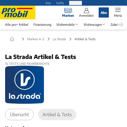
Abo
Hefte
Produkte
Abo
Marken
Anmelden
Menü
Alle pro+ Artikel
Finanzierung
Wohnmobile
Wohnwagen
Zubehör
Marken A-Z
La Strada
Artikel & Tests
La Strada Artikel & Tests
14
TESTS UND FAHRBERICHTE
Übersicht
Artikel & Tests