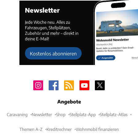
Newsletter
Jede Woche neu. Alles zu
Fahrzeugen, Stellplätzen,
Zubehör und mehr – direkt in
deine E-Mail!
Kostenlos abonnieren
Angebote
Caravaning
Newsletter
Shop
Stellplatz-App
Stellplatz-Atlas
Themen A-Z
Kreditrechner
Wohnmobil finanzieren