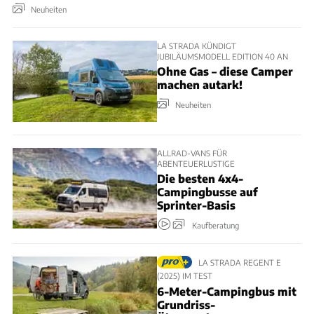
Neuheiten
LA STRADA KÜNDIGT
JUBILÄUMSMODELL EDITION 40 AN
Ohne Gas – diese Camper
machen autark!
Neuheiten
ALLRAD-VANS FÜR
ABENTEUERLUSTIGE
Die besten 4x4-
Campingbusse auf
Sprinter-Basis
Kaufberatung
LA STRADA REGENT E
(2025) IM TEST
6-Meter-Campingbus mit
Grundriss-