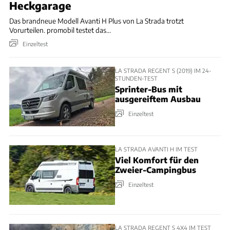
Heckgarage
Das brandneue Modell Avanti H Plus von La Strada trotzt
Vorurteilen. promobil testet das...
Einzeltest
LA STRADA REGENT S (2019) IM 24-
STUNDEN-TEST
Sprinter-Bus mit
ausgereiftem Ausbau
Einzeltest
LA STRADA AVANTI H IM TEST
Viel Komfort für den
Zweier-Campingbus
Einzeltest
LA STRADA REGENT S 4X4 IM TEST