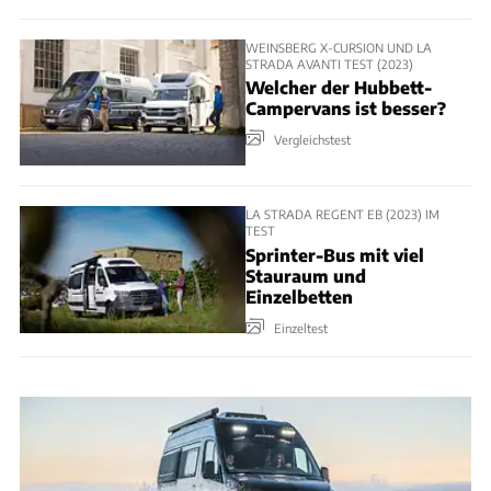
WEINSBERG X-CURSION UND LA
STRADA AVANTI TEST (2023)
Welcher der Hubbett-
Campervans ist besser?
Vergleichstest
LA STRADA REGENT EB (2023) IM
TEST
Sprinter-Bus mit viel
Stauraum und
Einzelbetten
Einzeltest