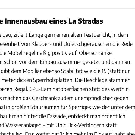
le Innenausbau eines La Stradas
au, zitiert Lange gern einen alten Testbericht, in dem
wesenheit von Klapper- und Quietschgeräuschen die Rede
en die Möbel regelmäßig positiv auf. Oberschränke
en schon vor dem Einbau zusammengesetzt und dann am
gibt dem Mobiliar ebenso Stabilität wie die 15 (statt nur
llimeter dicken Sperrholzplatten. Die Beschläge stammen
eren Regal. CPL-Laminatoberflächen statt des weithin
rs machen das Geschränk zudem unempfindlicher gegen
mal in großen Stauräumen für Sperriges wie der unter de
chaut man hinter die Fassade, entdeckt man ordentlich
 und Wasseranlagen – mit Uniquick-Verbindern statt
hschellen. Das kostet natürlich mehr im Einkauf, geht abe