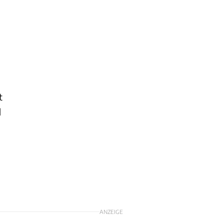
t
d
ANZEIGE