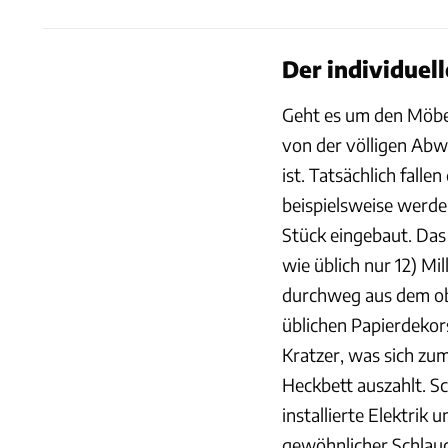
Der individuel
Geht es um den Möbelb
von der völligen Ab
ist. Tatsächlich fall
beispielsweise werd
Stück eingebaut. Das 
wie üblich nur 12) Mi
durchweg aus dem ob
üblichen Papierdeko
Kratzer, was sich zu
Heckbett auszahlt. S
installierte Elektrik
gewöhnlicher Schlauc