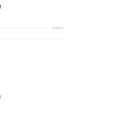
f
ANZEIGE
t