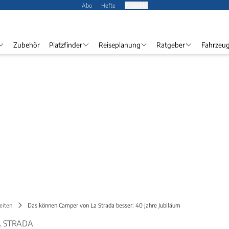
Abo
Hefte
Produkte
Zubehör
Platzfinder
Reiseplanung
Ratgeber
Fahrzeu
eiten
Das können Camper von La Strada besser: 40 Jahre Jubiläum
A STRADA