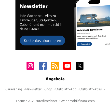
Newsletter
Jede Woche neu. Alles zu
Fahrzeugen, Stellplätzen,
Zubehör und mehr – direkt in
deine E-Mail!
Kostenlos abonnieren
Angebote
Caravaning
Newsletter
Shop
Stellplatz-App
Stellplatz-Atlas
Themen A-Z
Kreditrechner
Wohnmobil finanzieren