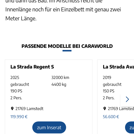
und dann das Bad. Im Anschluss reicht die
Innenlänge noch für ein Einzelbett mit genau zwei
Meter Länge.
PASSENDE MODELLE BEI CARAWORLD
La Strada Regent S
La Strada Av
2025
32000 km
2019
gebraucht
4400 kg
gebraucht
190 PS
150 PS
2 Pers.
2 Pers.
21769 Lamstedt
21769 Lamsted
119.990
€
56.600
€
zum Inserat
z