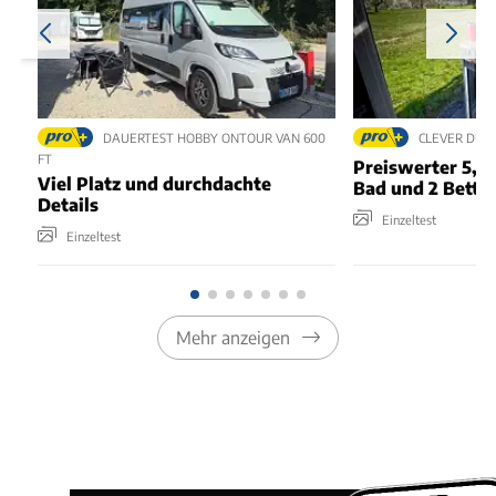
DAUERTEST HOBBY ONTOUR VAN 600
CLEVER DUO 
FT
Preiswerter 5,4
Viel Platz und durchdachte
Bad und 2 Bette
Details
Einzeltest
Einzeltest
Mehr anzeigen