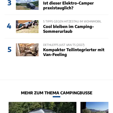
3
Ist dieser Elektro-Camper
praxistauglich?
5 TIPPS GEGEN HITZESTAU IM WOHNMOBIL
4
Cool bleiben im Camping-
Sommerurlaub
DETHLEFFS JUST VAN T5 (2027)
5
Kompakter Teilintegrierter mit
Van-Feeling
MEHR ZUM THEMA CAMPINGBUSSE