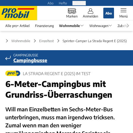
Abo
Hefte
Produkte
Abo
Marken
Anmelden
Menü
Alle pro+ Artikel
Finanzierung
Wohnmobile
Wohnwagen
Zubehör
Wohnmobile
Einzeltest
Sprinter-Camper La Strada Regent E (2025) im 
CAMPINGBUSSE
Campingbusse
LA STRADA REGENT E (2025) IM TEST
6-Meter-Campingbus mit
Grundriss-Überraschungen
Will man Einzelbetten im Sechs-Meter-Bus
unterbringen, muss man irgendwo tricksen.
Zumal wenn man den weniger