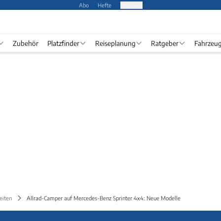
Abo
Hefte
Produkte
Zubehör
Platzfinder
Reiseplanung
Ratgeber
Fahrzeu
eiten
Allrad-Camper auf Mercedes-Benz Sprinter 4x4: Neue Modelle