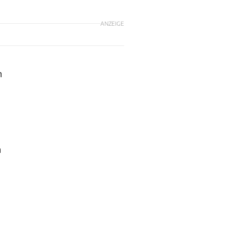
ANZEIGE
h
h