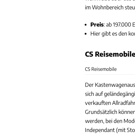
im Wohnbereich steue
Preis
: ab 197.000 
Hier gibt es den k
CS Reisemobil
CS Reisemobile
Der Kastenwagenausb
sich auf geländegängi
verkauften Allradfah
Grundsätzlich können 
werden, bei den Mode
Independant (mit Sto