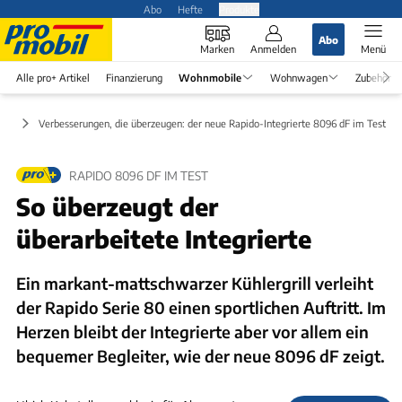
Abo
Hefte
Produkte
Abo
Marken
Anmelden
Menü
Alle pro+ Artikel
Finanzierung
Wohnmobile
Wohnwagen
Zubehör
est
Verbesserungen, die überzeugen: der neue Rapido-Integrierte 8096 dF im Test
RAPIDO 8096 DF IM TEST
So überzeugt der
überarbeitete Integrierte
Ein markant-mattschwarzer Kühlergrill verleiht
der Rapido Serie 80 einen sportlichen Auftritt. Im
Herzen bleibt der Integrierte aber vor allem ein
bequemer Begleiter, wie der neue 8096 dF zeigt.