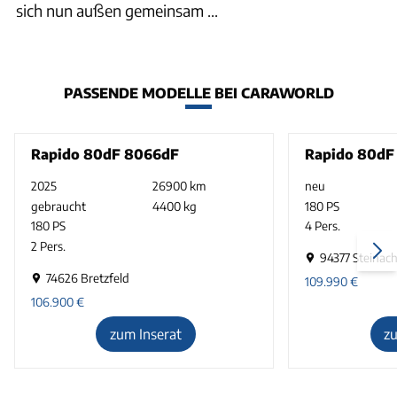
sich nun außen gemeinsam ...
PASSENDE MODELLE BEI CARAWORLD
Rapido 80dF 8066dF
Rapido 80dF
2025
26900 km
neu
gebraucht
4400 kg
180 PS
180 PS
4 Pers.
2 Pers.
94377 Steinac
74626 Bretzfeld
109.990
€
106.900
€
zum Inserat
z