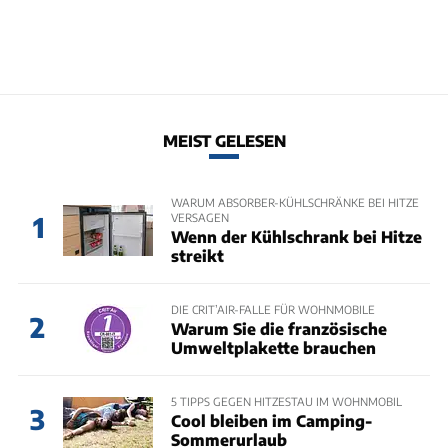
MEIST GELESEN
WARUM ABSORBER-KÜHLSCHRÄNKE BEI HITZE
VERSAGEN
1
Wenn der Kühlschrank bei Hitze
streikt
DIE CRIT’AIR-FALLE FÜR WOHNMOBILE
2
Warum Sie die französische
Umweltplakette brauchen
5 TIPPS GEGEN HITZESTAU IM WOHNMOBIL
3
Cool bleiben im Camping-
Sommerurlaub