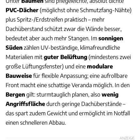
Unter
Bäumen
sind pflegeleichte, absolut dichte
PVC-Dächer
(möglichst ohne Schmutzfang-Nähte)
plus Spritz-/Erdstreifen praktisch – mehr
Dachüberstand schützt zwar die Wände besser,
bedeutet aber auch mehr Stangen. Im
sonnigen
Süden
zählen UV-beständige, klimafreundliche
Materialien mit
guter Belüftung
(mindestens zwei
große Lüftungsfenster) und eine
modulare
Bauweise
für flexible Anpassung; eine aufrollbare
Front macht eine schattige Veranda möglich. In den
Bergen
gilt: sturmtauglich planen, also
wenig
Angriffsfläche
durch geringe Dachüberstände –
das spart zudem Gewicht und ermöglicht im Notfall
einen schnelleren Abbau.
ANZEIGE