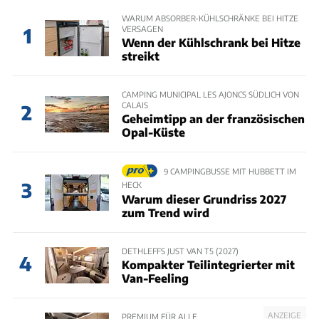
WARUM ABSORBER-KÜHLSCHRÄNKE BEI HITZE
VERSAGEN
1
Wenn der Kühlschrank bei Hitze
streikt
CAMPING MUNICIPAL LES AJONCS SÜDLICH VON
CALAIS
2
Geheimtipp an der französischen
Opal-Küste
9 CAMPINGBUSSE MIT HUBBETT IM
3
HECK
Warum dieser Grundriss 2027
zum Trend wird
DETHLEFFS JUST VAN T5 (2027)
4
Kompakter Teilintegrierter mit
Van-Feeling
ANZEIGE
PREMIUM FÜR ALLE