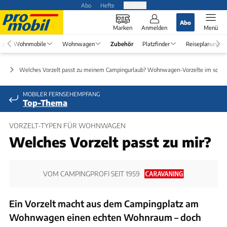
Abo
Hefte
Produkte
Abo
Marken
Anmelden
Menü
ng
Wohnmobile
Wohnwagen
Zubehör
Platzfinder
Reiseplanung
ör
Welches Vorzelt passt zu meinem Campingurlaub? Wohnwagen-Vorzelte im schne
MOBILER FERNSEHEMPFANG
Top-Thema
VORZELT-TYPEN FÜR WOHNWAGEN
Welches Vorzelt passt zu mir?
VOM CAMPINGPROFI SEIT 1959
Ein Vorzelt macht aus dem Campingplatz am
Wohnwagen einen echten Wohnraum – doch