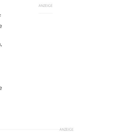
ANZEIGE
f
e
,
e
ANZEIGE