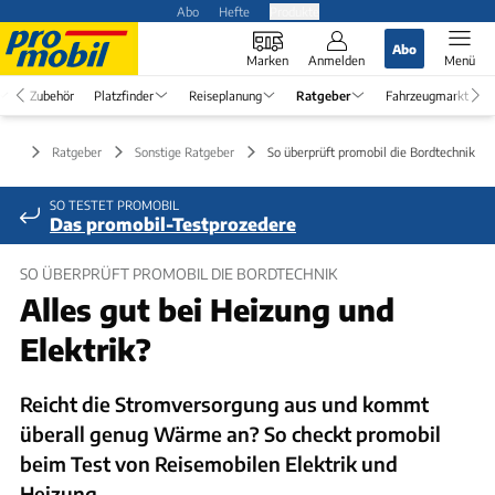
Abo
Hefte
Produkte
Abo
Marken
Anmelden
Menü
Zubehör
Platzfinder
Reiseplanung
Ratgeber
Fahrzeugmarkt
Ratgeber
Sonstige Ratgeber
So überprüft promobil die Bordtechnik
SO TESTET PROMOBIL
Das promobil-Testprozedere
SO ÜBERPRÜFT PROMOBIL DIE BORDTECHNIK
Alles gut bei Heizung und
Elektrik?
Reicht die Stromversorgung aus und kommt
überall genug Wärme an? So checkt promobil
beim Test von Reisemobilen Elektrik und
Heizung.