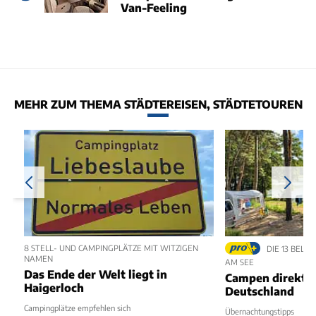
Van-Feeling
MEHR ZUM THEMA STÄDTEREISEN, STÄDTETOUREN
8 STELL- UND CAMPINGPLÄTZE MIT WITZIGEN
DIE 13 BELI
NAMEN
AM SEE
Das Ende der Welt liegt in
Campen direkt a
Haigerloch
Deutschland
Campingplätze empfehlen sich
Übernachtungstipps