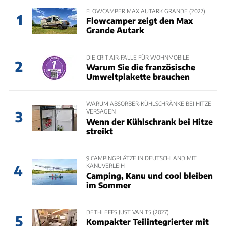
FLOWCAMPER MAX AUTARK GRANDE (2027)
1
Flowcamper zeigt den Max
Grande Autark
DIE CRIT’AIR-FALLE FÜR WOHNMOBILE
2
Warum Sie die französische
Umweltplakette brauchen
WARUM ABSORBER-KÜHLSCHRÄNKE BEI HITZE
VERSAGEN
3
Wenn der Kühlschrank bei Hitze
streikt
9 CAMPINGPLÄTZE IN DEUTSCHLAND MIT
KANUVERLEIH
4
Camping, Kanu und cool bleiben
im Sommer
DETHLEFFS JUST VAN T5 (2027)
5
Kompakter Teilintegrierter mit