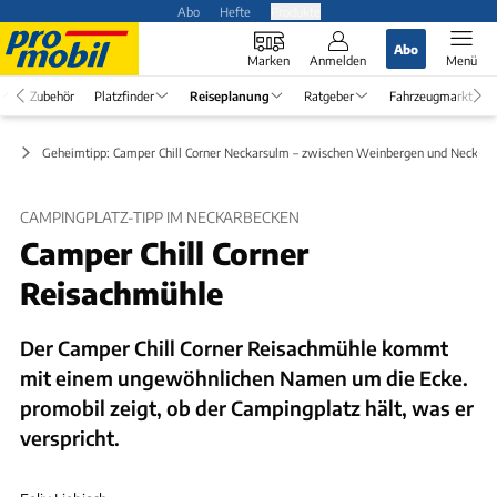
Abo
Hefte
Produkte
Abo
Marken
Anmelden
Menü
Zubehör
Platzfinder
Reiseplanung
Ratgeber
Fahrzeugmarkt
ps
Geheimtipp: Camper Chill Corner Neckarsulm – zwischen Weinbergen und Neckar
CAMPINGPLATZ-TIPP IM NECKARBECKEN
Camper Chill Corner
Reisachmühle
Der Camper Chill Corner Reisachmühle kommt
mit einem ungewöhnlichen Namen um die Ecke.
promobil zeigt, ob der Campingplatz hält, was er
verspricht.