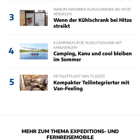
WARUM ABSORBER-KÜHLSCHRÄNKE BEI HITZE
VERSAGEN
3
Wenn der Kühlschrank bei Hitze
streikt
9 CAMPINGPLÄTZE IN DEUTSCHLAND MIT
KANUVERLEIH
4
Camping, Kanu und cool bleiben
im Sommer
DETHLEFFS JUST VAN T5 (2027)
5
Kompakter Teilintegrierter mit
Van-Feeling
MEHR ZUM THEMA EXPEDITIONS- UND
FERNREISEMOBILE