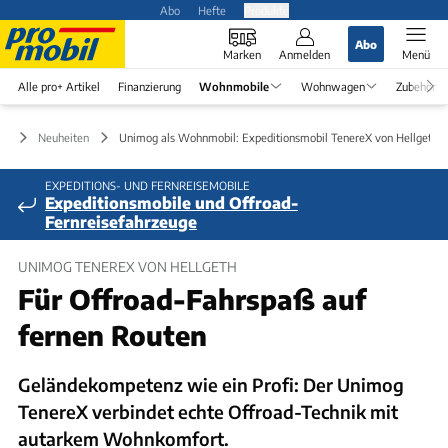
Abo
Hefte
Produkte
Abo
Marken
Anmelden
Menü
Alle pro+ Artikel
Finanzierung
Wohnmobile
Wohnwagen
Zubehör
le
Neuheiten
Unimog als Wohnmobil: Expeditionsmobil TenereX von Hellgeth
EXPEDITIONS- UND FERNREISEMOBILE
Expeditionsmobile und Offroad-
Fernreisefahrzeuge
UNIMOG TENEREX VON HELLGETH
Für Offroad-Fahrspaß auf
fernen Routen
Geländekompetenz wie ein Profi: Der Unimog
TenereX verbindet echte Offroad-Technik mit
autarkem Wohnkomfort.