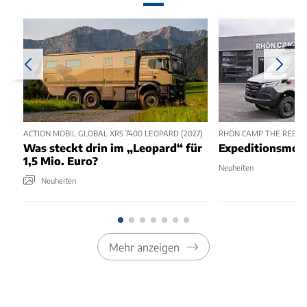
ACTION MOBIL GLOBAL XRS 7400 LEOPARD (2027)
RHÖN CAMP THE REBEL 
Was steckt drin im „Leopard“ für
Expeditionsmobi
1,5 Mio. Euro?
Neuheiten
Neuheiten
Mehr anzeigen